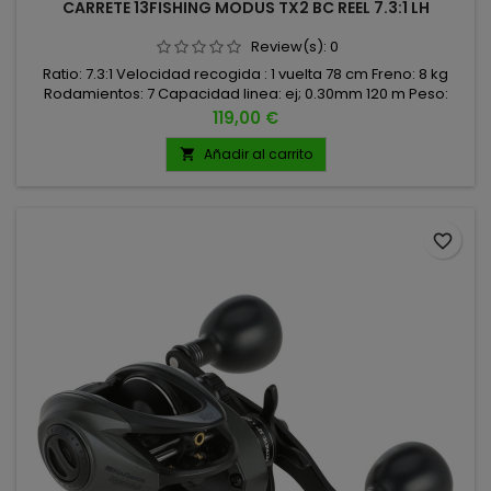
CARRETE 13FISHING MODUS TX2 BC REEL 7.3:1 LH
Review(s):
0
Ratio: 7.3:1 Velocidad recogida : 1 vuelta 78 cm Freno: 8 kg
Rodamientos: 7 Capacidad linea: ej; 0.30mm 120 m Peso:
203gr
Precio
119,00 €
Añadir al carrito

favorite_border