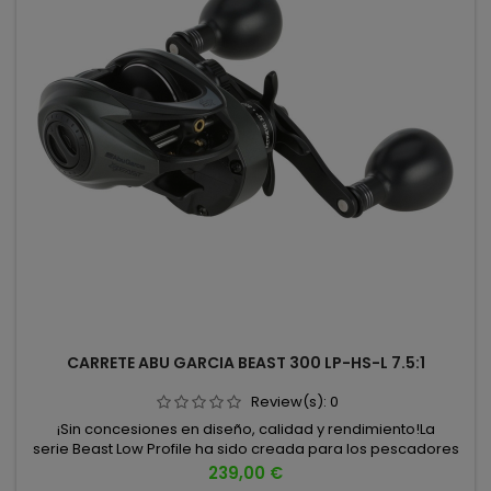
CARRETE ABU GARCIA BEAST 300 LP-HS-L 7.5:1
Review(s):
0
¡Sin concesiones en diseño, calidad y rendimiento!La
serie Beast Low Profile ha sido creada para los pescadores
que buscan máxima potencia y control absoluto cuando se
Precio
239,00 €
enfrentan a grandes depredadores y señuelos de gran