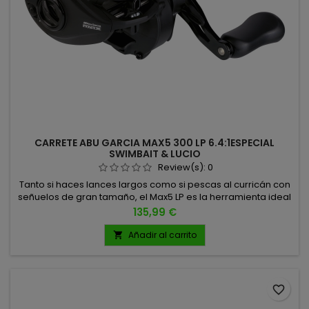
CARRETE ABU GARCIA MAX5 300 LP 6.4:1ESPECIAL
SWIMBAIT & LUCIO
Review(s):
0
Tanto si haces lances largos como si pescas al curricán con
señuelos de gran tamaño, el Max5 LP es la herramienta ideal
para enfrentarte a lucios enormes y depredadores que
Precio
135,99 €
exigen fuerza y control. Su engranaje interno de alto
rendimiento garantiza una transmisión de potencia
Añadir al carrito

impecable, haciendo que ningún señuelo sea demasiado
grande ni ningún pez...
favorite_border