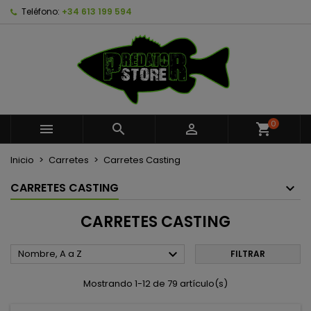
Teléfono:
+34 613 199 594
×
×
×
×
Añadir a la lista de deseos
((modalTitle))
Crear lista de deseos
Iniciar sesión
Crear nueva lista
add_circle_outline
((confirmMessage))
Debe iniciar sesión para guardar productos en su
Nombre de la lista de deseos
lista de deseos.
((cancelText))
((modalDeleteText))
Cancelar
Iniciar sesión
0



shopping_cart
Cancelar
Crear lista de deseos
Inicio
Carretes
Carretes Casting
CARRETES CASTING
CARRETES CASTING

Nombre, A a Z
FILTRAR
Mostrando 1-12 de 79 artículo(s)