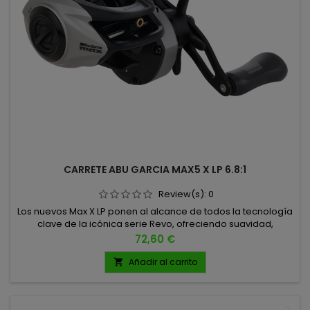
CARRETE ABU GARCIA MAX5 X LP 6.8:1
Review(s):
0
Los nuevos Max X LP ponen al alcance de todos la tecnología
clave de la icónica serie Revo, ofreciendo suavidad,
potencia y control a un precio sorprendentemente
Precio
72,60 €
accesible. Su diseño asimétrico mejorado proporciona una
ergonomía superior y un manejo más cómodo durante
Añadir al carrito

largas jornadas de pesca. 6.8:1 7KG 204GR DE PESO 0.32MM -
115MTS