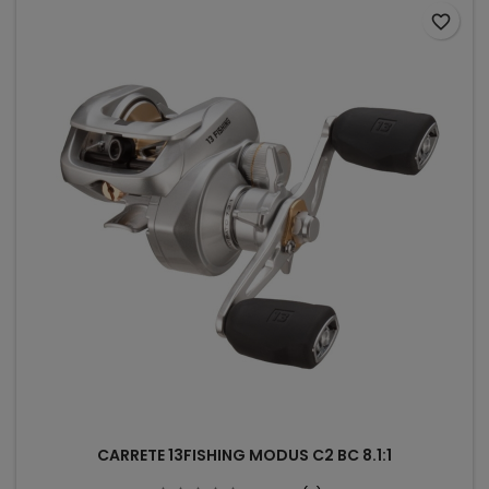
favorite_border
CARRETE 13FISHING MODUS C2 BC 8.1:1