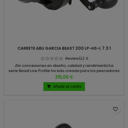
CARRETE ABU GARCIA BEAST 200 LP-HS-L 7.3:1
Review(s):
0
¡Sin concesiones en diseño, calidad y rendimiento!La
serie Beast Low Profile ha sido creada para los pescadores
que buscan máxima potencia y control absoluto cuando se
Precio
215,00 €
enfrentan a grandes depredadores y señuelos de gran
tamaño. Incorpora un sistema exclusivo de engranajes y
Añadir al carrito

freno desarrollado para ofrecer una capacidad de recogida
y frenado superior,...
favorite_border