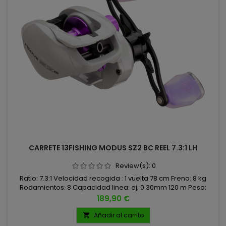
CARRETE 13FISHING MODUS SZ2 BC REEL 7.3:1 LH
Review(s):
0
Ratio: 7.3:1 Velocidad recogida : 1 vuelta 78 cm Freno: 8 kg
Rodamientos: 8 Capacidad linea: ej; 0.30mm 120 m Peso:
203gr
Precio
189,90 €
Añadir al carrito
