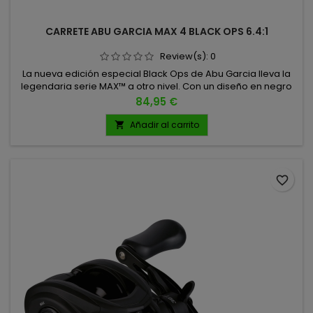
CARRETE ABU GARCIA MAX 4 BLACK OPS 6.4:1
Review(s):
0
La nueva edición especial Black Ops de Abu Garcia lleva la
legendaria serie MAX™ a otro nivel. Con un diseño en negro
mate y detalles en gris, este carrete combina un rendimiento
Precio
84,95 €
impecable con una estética agresiva y moderna, perfecta
para los pescadores más exigentes. 6.4:1 6.8KG DE FRENO 192
Añadir al carrito

GRAMOS DE PESO 0.32MM - 110MTS
favorite_border