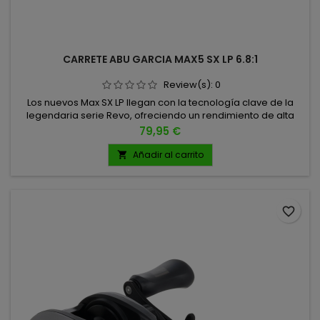
CARRETE ABU GARCIA MAX5 SX LP 6.8:1
Review(s):
0
Los nuevos Max SX LP llegan con la tecnología clave de la
legendaria serie Revo, ofreciendo un rendimiento de alta
gama a un precio increíble. Su diseño asimétrico
Precio
79,95 €
mejorado aporta mayor ergonomía y ligereza, permitiendo
largas jornadas de pesca sin fatiga, mientras que su sistema
Añadir al carrito

de freno y recogida proporcionan una sensación suave,
sólida y precisa....
favorite_border