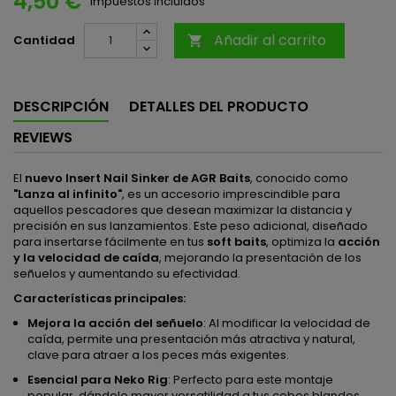
4,50 €
Impuestos incluidos
Añadir al carrito
Cantidad

DESCRIPCIÓN
DETALLES DEL PRODUCTO
REVIEWS
El
nuevo Insert Nail Sinker de AGR Baits
, conocido como
"Lanza al infinito"
, es un accesorio imprescindible para
aquellos pescadores que desean maximizar la distancia y
precisión en sus lanzamientos. Este peso adicional, diseñado
para insertarse fácilmente en tus
soft baits
, optimiza la
acción
y la velocidad de caída
, mejorando la presentación de los
señuelos y aumentando su efectividad.
Características principales:
Mejora la acción del señuelo
: Al modificar la velocidad de
caída, permite una presentación más atractiva y natural,
clave para atraer a los peces más exigentes.
Esencial para Neko Rig
: Perfecto para este montaje
popular, dándole mayor versatilidad a tus cebos blandos.