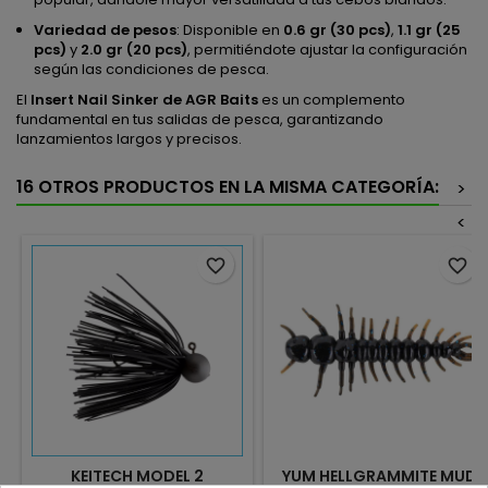
Variedad de pesos
: Disponible en
0.6 gr (30 pcs)
,
1.1 gr (25
pcs)
y
2.0 gr (20 pcs)
, permitiéndote ajustar la configuración
según las condiciones de pesca.
El
Insert Nail Sinker de AGR Baits
es un complemento
fundamental en tus salidas de pesca, garantizando
lanzamientos largos y precisos.
16 OTROS PRODUCTOS EN LA MISMA CATEGORÍA:
>
<
favorite_border
favorite_border
KEITECH MODEL 2
YUM HELLGRAMMITE MUD