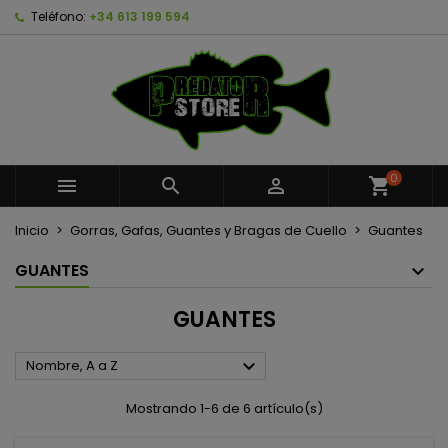
Teléfono:
+34 613 199 594
×
×
×
×
Añadir a la lista de deseos
((modalTitle))
Crear lista de deseos
Iniciar sesión
Crear nueva lista
add_circle_outline
((confirmMessage))
Debe iniciar sesión para guardar productos en su
Nombre de la lista de deseos
lista de deseos.
((cancelText))
((modalDeleteText))
Cancelar
Iniciar sesión
0



shopping_cart
Cancelar
Crear lista de deseos
Inicio
Gorras, Gafas, Guantes y Bragas de Cuello
Guantes
GUANTES
GUANTES

Nombre, A a Z
Mostrando 1-6 de 6 artículo(s)