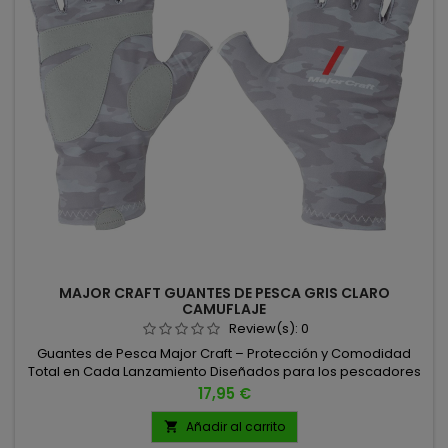
MAJOR CRAFT GUANTES DE PESCA GRIS CLARO
CAMUFLAJE
Review(s):
0
Guantes de Pesca Major Craft – Protección y Comodidad
Total en Cada Lanzamiento Diseñados para los pescadores
más exigentes, los guantes de pesca Major Craft combinan
Precio
17,95 €
tecnología, resistencia y confort. Fabricados con spandex de
alta calidad con protección solar SPF50+, te protegen
Añadir al carrito

eficazmente de los rayos UV durante largas jornadas al sol.