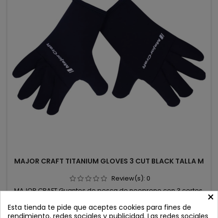
MAJOR CRAFT TITANIUM GLOVES 3 CUT BLACK TALLA M
Review(s):
0
MAJOR CRAFT Guantes de pesca de neopreno con 3 cortes,
×
titanio, color negro
Esta tienda te pide que aceptes cookies para fines de
Precio
28,95 €
rendimiento, redes sociales y publicidad. Las redes sociales