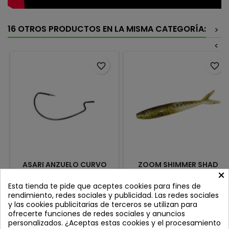
16 OTROS PRODUCTOS EN LA MISMA CATEGORÍA:
>
<
favorite_border
favorite_border
ASARI ANZUELO CURVO
ZOOM SHIMMER SHAD
×
CAROLINA WORM
4.25'' GREEN PUMPKIN
PEARL
Review(s):
0
Review(s):
0
Esta tienda te pide que aceptes cookies para fines de
rendimiento, redes sociales y publicidad. Las redes sociales
Anzuelo Curvo Asari Carolina
ESPECIAL CHATTERBAITS!! Este
y las cookies publicitarias de terceros se utilizan para
Worm (Pack 10
vinilo esta creado por y para
ofrecerte funciones de redes sociales y anuncios
uds.)Los anzuelos curvos
chatterbaits, le da una acción
Precio
Precio
3,60 €
7,95 €
personalizados. ¿Aceptas estas cookies y el procesamiento
Asari Carolina Worm están
nunca vista en un chatter y