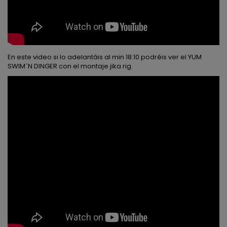
En este video si lo adelantáis al min 18:10 podréis ver el YUM
SWIM´N DINGER con el montaje jika rig.