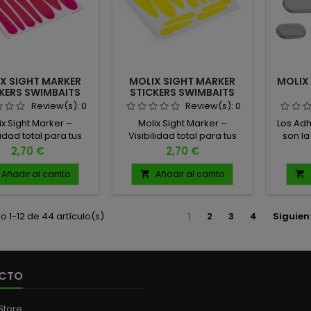
quier situación de
guardar tus señuelos
 0.5 GRAMOS - 10 X 7
favoritos sin enredos...
MM -...
X SIGHT MARKER
MOLIX SIGHT MARKER
MOLIX
KERS SWIMBAITS
STICKERS SWIMBAITS
PINK FLUO
YELLOW FLUO
Review(s):
0
Review(s):
0
ix Sight Marker –
Molix Sight Marker –
Los Adh
lidad total para tus
Visibilidad total para tus
son la
ts 🎯 Los adhesivos
Swimbaits 🎯 Los adhesivos
par
Precio
Precio
2,70 €
2,70 €
Sight Marker son la
Molix Sight Marker son la
ión perfecta para
solución perfecta para
compo
Añadir al carrito
Añadir al carrito


ar el lomo de tus
marcar el lomo de tus
swimba
aits y mantenerlos
swimbaits y mantenerlos
forma 
 visibles, incluso en
siempre visibles, incluso en
extrem
 1-12 de 44 artículo(s)
1
2
3
4
Siguien
ones difíciles como
condiciones difíciles como
Diseña
turbias o poca luz.
aguas turbias o poca luz.
el equil
hundim
del s
adapt
CTO
esce
compor
Store