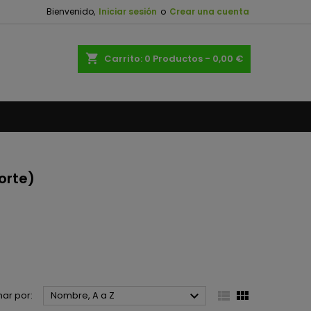
Bienvenido,
Iniciar sesión
o
Crear una cuenta
×
×
×
×
shopping_cart
Carrito:
0
Productos - 0,00 €
)
n
s
orte)



ar por:
Nombre, A a Z