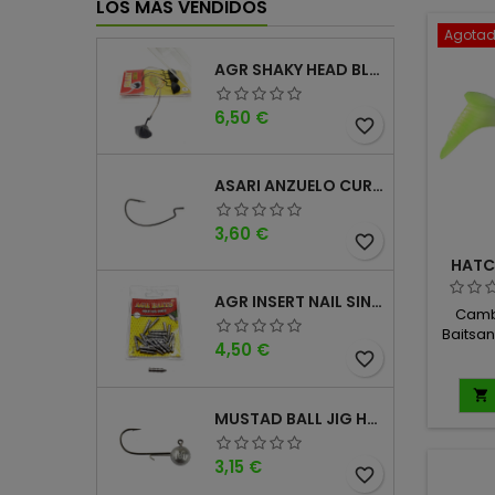
LOS MÁS VENDIDOS
Agota
AGR SHAKY HEAD BLACK 4PK
Precio
6,50 €
favorite_border
ASARI ANZUELO CURVO CAROLINA WORM
Precio
3,60 €
favorite_border
HATC
T
AGR INSERT NAIL SINKER
Cambi
Baitsani
Precio
4,50 €
Bait y
favorite_border
algo
habían 

Hatch M
MUSTAD BALL JIG HEAD KEEPER
Con un d
Bait
Precio
3,15 €
Paddle 
favorite_border
acción 