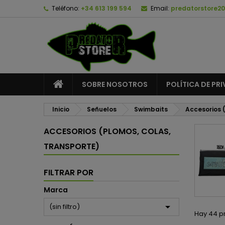
Teléfono:
+34 613 199 594
Email:
predatorstore2
A
(
C
I
add_circle_outline
((
De
No
SOBRE NOSOTROS
POLÍTICA DE PR
Inicio
Señuelos
Swimbaits
Accesorios 
ACCESORIOS (PLOMOS, COLAS,
TRANSPORTE)
FILTRAR POR
Marca

(sin filtro)
Hay 44 p