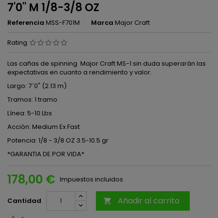
7'0'' M 1/8-3/8 OZ
Referencia
MSS-F701M
Marca
Major Craft
Rating
Las cañas de spinning Major Craft MS-1 sin duda superarán las
expectativas en cuanto a rendimiento y valor.
Largo: 7´0" (2.13 m)
Tramos: 1 tramo
Línea: 5-10 Lbs
Acción: Medium Ex Fast
Potencia: 1/8 - 3/8 OZ 3.5-10.5 gr
*GARANTIA DE POR VIDA*
178,00 €
Impuestos incluidos
Añadir al carrito
Cantidad
