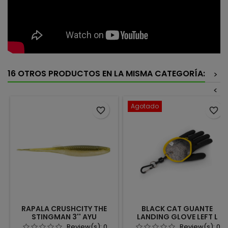
16 OTROS PRODUCTOS EN LA MISMA CATEGORÍA:
>
<
Agotado
favorite_border
favorite_border
RAPALA CRUSHCITY THE
BLACK CAT GUANTE
STINGMAN 3'' AYU
LANDING GLOVE LEFT L
Review(s):
0
Review(s):
0