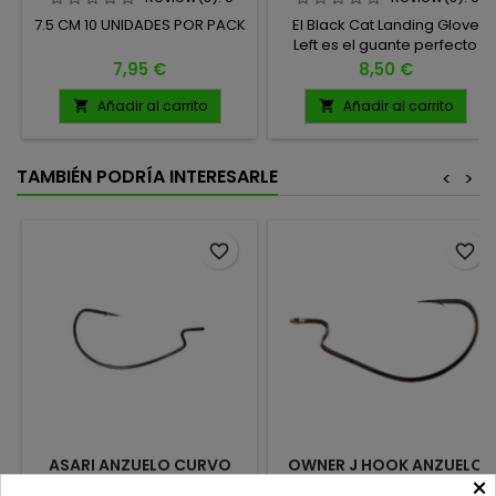
7.5 CM 10 UNIDADES POR PACK
El Black Cat Landing Glove
Left es el guante perfecto
para asegurar una
Precio
Precio
7,95 €
8,50 €
manipulación segura del pez
durante el clavado y el
Añadir al carrito
Añadir al carrito


desanzuelado. Su diseño
específico para mano
izquierda ofrece un ajuste
TAMBIÉN PODRÍA INTERESARLE
<
>
cómodo y rápido,
permitiéndote actuar con
total control en los
momentos clave de la
favorite_border
favorite_border
captura. TALLA L
ASARI ANZUELO CURVO
OWNER J HOOK ANZUELO
×
CAROLINA WORM
CURVO