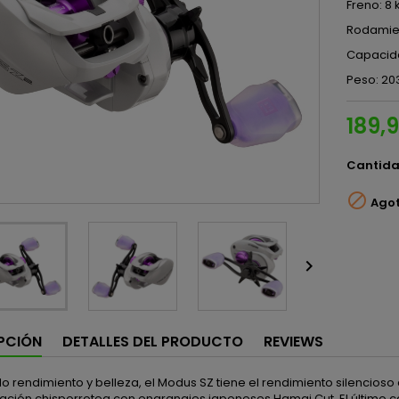
Freno: 8 
Rodamien
Capacida
Peso: 20
189,
Cantid

Ago

PCIÓN
DETALLES DEL PRODUCTO
REVIEWS
rendimiento y belleza, el Modus SZ tiene el rendimiento silencioso
ación chisporrotea con engranajes japoneses Hamai Cut. El último c