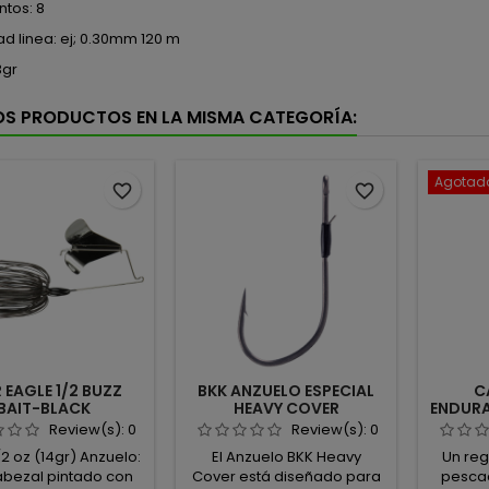
tos: 8
d linea: ej; 0.30mm 120 m
3gr
OS PRODUCTOS EN LA MISMA CATEGORÍA:
Agotad
favorite_border
favorite_border
 EAGLE 1/2 BUZZ
BKK ANZUELO ESPECIAL
C
BAIT-BLACK
HEAVY COVER
ENDURA
Review(s):
0
Review(s):
0
/2 oz (14gr) Anzuelo:
El Anzuelo BKK Heavy
Un re
abezal pintado con
Cover está diseñado para
pesca