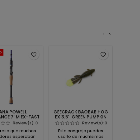
<
>
o
Agotad
favorite_border
favorite_border
AÑA POWELL
GEECRACK BAOBAB HOG
DAM E
NCE 7' M EX-FAST
EX 3.5'' GREEN PUMPKIN
SPOON 
SPINNING
CHART 303
Review(s):
0
Review(s):
0
greso que muchos
Este cangrejo puedes
L
dores esperaban.
usarlo de muchísimas
origina