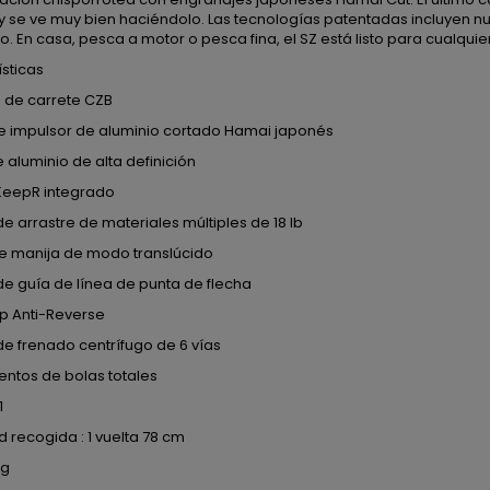
y se ve muy bien haciéndolo. Las tecnologías patentadas incluyen n
. En casa, pesca a motor o pesca fina, el SZ está listo para cualquie
sticas
s de carrete CZB
e impulsor de aluminio cortado Hamai japonés
aluminio de alta definición
eepR integrado
e arrastre de materiales múltiples de 18 lb
de manija de modo translúcido
e guía de línea de punta de flecha
p Anti-Reverse
e frenado centrífugo de 6 vías
entos de bolas totales
1
 recogida : 1 vuelta 78 cm
kg