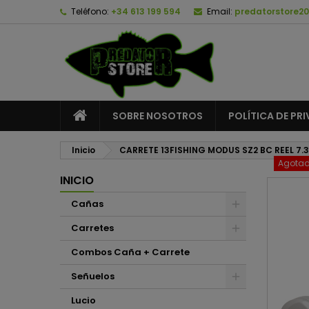
Teléfono:
+34 613 199 594
Email:
predatorstore2
A
C
I
add_circle_outline
De
No
SOBRE NOSOTROS
POLÍTICA DE PR
Inicio
CARRETE 13FISHING MODUS SZ2 BC REEL 7.3:
Agota
INICIO
Cañas
Carretes
Combos Caña + Carrete
Señuelos
Lucio