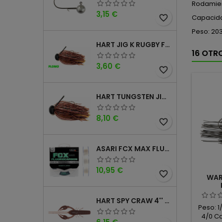
Rodamien
Precio
3,15 €
favorite_border
Capacida
Peso: 20
HART JIG K RUGBY FOOTBALL DM
16 OTR
Precio
3,60 €
favorite_border
HART TUNGSTEN JIG T FOOTBALL DM
Precio
8,10 €
favorite_border
ASARI FCX MAX FLUOROCARBONO 100% 100MTS
Precio
10,95 €
favorite_border
WAR
HART SPY CRAW 4'' CINNAMON PURPLE
Peso: 1
4/0 C
Precio