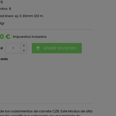
kg
tos: 8
d linea: ej; 0.30mm 120 m
3gr
90 €
Impuestos incluidos
Añadir al carrito
ad

tado
 de los rodamientos de carrete CZB. Este Modus de alta
arrete versátil que sobresale en una miríada de