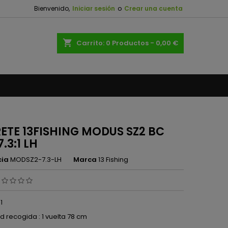
Bienvenido,
Iniciar sesión
o
Crear una cuenta
×
×
×
shopping_cart
Carrito:
0
Productos - 0,00 €
n
s
ETE 13FISHING MODUS SZ2 BC
7.3:1 LH
cia
MODSZ2-7.3-LH
Marca
13 Fishing
1
d recogida : 1 vuelta 78 cm