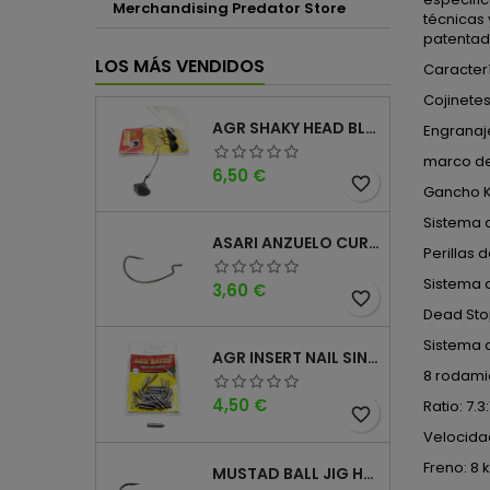
Merchandising Predator Store
técnicas 
patentado
LOS MÁS VENDIDOS
Caracterí
Cojinete
AGR SHAKY HEAD BLACK 4PK
Engranaj
marco de 
Precio
6,50 €
favorite_border
Gancho K
Sistema d
ASARI ANZUELO CURVO CAROLINA WORM
Perillas 
Sistema d
Precio
3,60 €
favorite_border
Dead Sto
Sistema d
AGR INSERT NAIL SINKER
8 rodami
Precio
4,50 €
Ratio: 7.3:
favorite_border
Velocidad
Freno: 8 
MUSTAD BALL JIG HEAD KEEPER