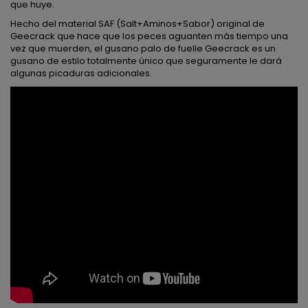
que huye.
Hecho del material SAF (Salt+Aminos+Sabor) original de
Geecrack que hace que los peces aguanten más tiempo una
vez que muerden, el gusano palo de fuelle Geecrack es un
gusano de estilo totalmente único que seguramente le dará
algunas picaduras adicionales.