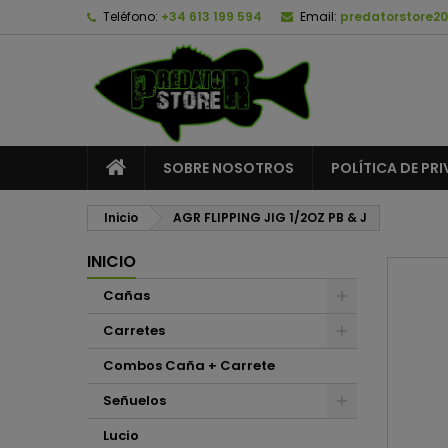
Teléfono:
+34 613 199 594
Email:
predatorstore2
A
C
I
add_circle_outline
De
No
SOBRE NOSOTROS
POLÍTICA DE PR
Inicio
AGR FLIPPING JIG 1/2OZ PB & J
INICIO
Cañas
Carretes
Combos Caña + Carrete
Señuelos
Lucio