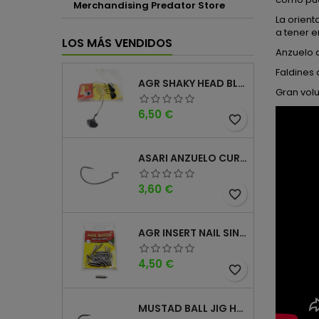
Merchandising Predator Store
La orient
a tener e
LOS MÁS VENDIDOS
Anzuelo d
Faldines 
AGR SHAKY HEAD BLACK 4PK
Gran vol
Precio
6,50 €
favorite_border
ASARI ANZUELO CURVO CAROLINA WORM
Precio
3,60 €
favorite_border
AGR INSERT NAIL SINKER
Precio
4,50 €
favorite_border
MUSTAD BALL JIG HEAD KEEPER