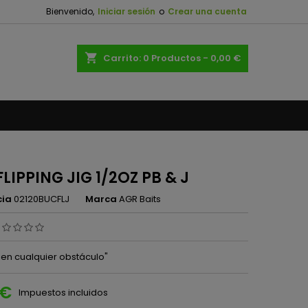
Bienvenido,
Iniciar sesión
o
Crear una cuenta
×
×
×
shopping_cart
Carrito:
0
Productos - 0,00 €
n
s
LIPPING JIG 1/2OZ PB & J
cia
02120BUCFLJ
Marca
AGR Baits
 en cualquier obstáculo"
 €
Impuestos incluidos