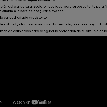
ación del ojal de su anzuelo lo hace ideal para su pesca tanto para 
n cuenta a la hora de asegurar clavadas.
e calidad, afilado y resistente.
de calidad y atados a mano con hilo trenzado, para una mayor durab
umen de antihierbas para asegurar la protección de su anzuelo en l