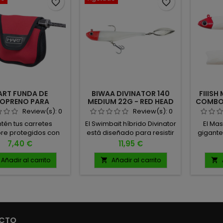
favorite_border
favorite_border
ART FUNDA DE
BIWAA DIVINATOR 140
FIIISH
OPRENO PARA
MEDIUM 22G - RED HEAD
COMBO 
TES DE SPINNING
Review(s):
0
Review(s):
0
tén tus carretes
El Swimbait híbrido Divinator
El Mas
re protegidos con
está diseñado para resistir
gigante
da de neopreno para
golpes y, al mismo tiempo,
de vinil
Precio
Precio
7,40 €
11,95 €
etes de spinning,
brindarle confianza para
para q
iseñada para
pescar pez tras pez Peso:
señuel
Añadir al carrito
Añadir al carrito


antizar máxima
22GR Medida: 140mm
gen
seguridad y
provoqu
didad tanto en el
Su col
sporte como en el
sobredi
macenamiento.
cada 
rísticas principales:
seña
CTO
l: Neopreno y nylon