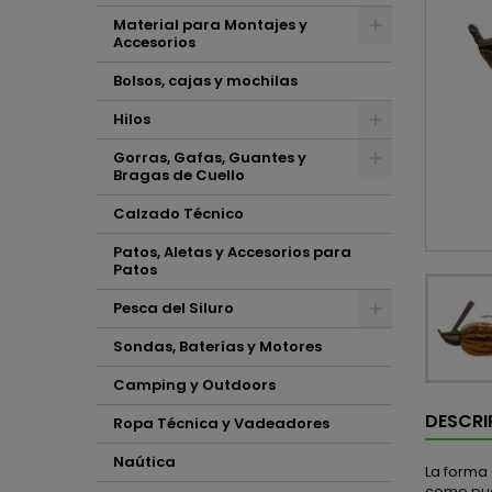
Material para Montajes y
Accesorios
Bolsos, cajas y mochilas
Hilos
Gorras, Gafas, Guantes y
Bragas de Cuello
Calzado Técnico
Patos, Aletas y Accesorios para
Patos
Pesca del Siluro
Sondas, Baterías y Motores
Camping y Outdoors
DESCRI
Ropa Técnica y Vadeadores
Naútica
La forma 
como pued