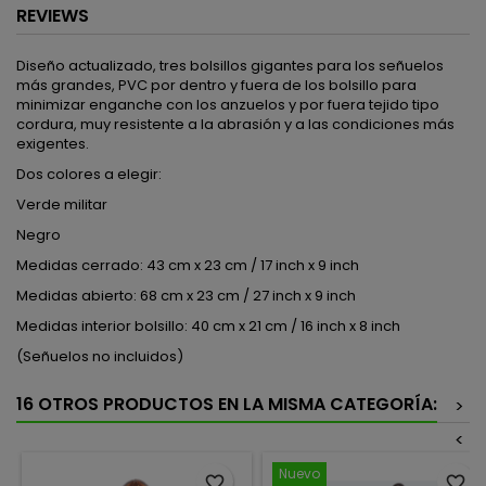
REVIEWS
Diseño actualizado, tres bolsillos gigantes para los señuelos
más grandes, PVC por dentro y fuera de los bolsillo para
minimizar enganche con los anzuelos y por fuera tejido tipo
cordura, muy resistente a la abrasión y a las condiciones más
exigentes.
Dos colores a elegir:
Verde militar
Negro
Medidas cerrado: 43 cm x 23 cm / 17 inch x 9 inch
Medidas abierto: 68 cm x 23 cm / 27 inch x 9 inch
Medidas interior bolsillo: 40 cm x 21 cm / 16 inch x 8 inch
(Señuelos no incluidos)
16 OTROS PRODUCTOS EN LA MISMA CATEGORÍA:
>
<
Nuevo
favorite_border
favorite_border