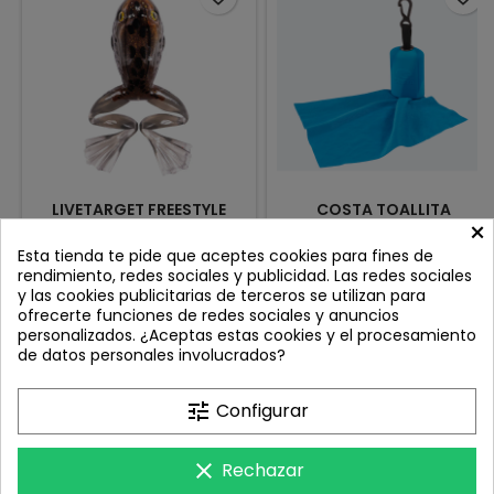
LIVETARGET FREESTYLE
COSTA TOALLITA
×
FROG 2.0 2" BRONZE WHITE
LIMPIADORA LLAVERO
1041
HERMIT CLOTH
Review(s):
0
Review(s):
0
Esta tienda te pide que aceptes cookies para fines de
rendimiento, redes sociales y publicidad. Las redes sociales
La LIVETARGET ICT Freestyle
La forma más segura de
y las cookies publicitarias de terceros se utilizan para
Frog está diseñada para
mantener tus lentes
ofrecerte funciones de redes sociales y anuncios
ofrecer una acción viva y un
impecables. 🎒 Muy ligero y
Precio
Precio
12,60 €
10,90 €
personalizados. ¿Aceptas estas cookies y el procesamiento
realismo extremo, imitando a
fácil de transportar. 📏
de datos personales involucrados?
la perfección a las ranas y
Medidas: 7" x 5" (17,8 x 12,7
Añadir al carrito
Añadir al carrito


anfibios presentes en
cm).
nuestros escenarios. Gracias
tune
Configurar
a la tecnología Injected Core
Technology (ICT), combina
un núcleo interno y una capa
clear
Rechazar
exterior translúcida que

SU CUENTA