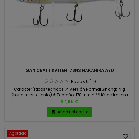
GAN CRAFT KAITEN 178NS NAKAHIRA AYU
Review(s):
0
Características técnicas 📌 Versión Normal Sinking: 71 g
(hundimiento lento)📌 Tamaño: 178 mm📌 **Hélice trasera
para generar turbulencias📌 Anzuelos: Cultiva ST-36BC,
Precio
67,95 €
tamaño 1
Añadir al carrito

Agotado
favorite_border