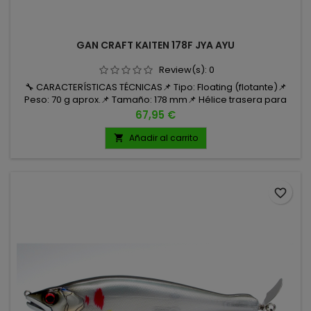
GAN CRAFT KAITEN 178F JYA AYU
Review(s):
0
🔧 CARACTERÍSTICAS TÉCNICAS📌 Tipo: Floating (flotante)📌
Peso: 70 g aprox.📌 Tamaño: 178 mm📌 Hélice trasera para
crear turbulencias sin alterar la trayectoria📌
Precio
67,95 €
Anzuelos: Cultiva ST-36BC tamaño 1📌 Acabado hiperrealista,
detalles en relieve y perfil alto para máxima visibilidad
Añadir al carrito

favorite_border