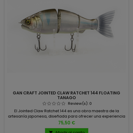
GAN CRAFT JOINTED CLAW RATCHET 144 FLOATING
TANAGO
Review(s):
0
El Jointed Claw Ratchet 144 es una obra maestra de la
artesanía japonesa, diseñada para ofrecer una experiencia
de pesca superior y versátil, capaz de adaptarse a
Precio
75,50 €
diferentes situaciones y niveles de actividad del Black Bass.
Características Técnicas: Tamaño: 144 mm Peso: 1.2 oz (34g)
Añadir al carrito
