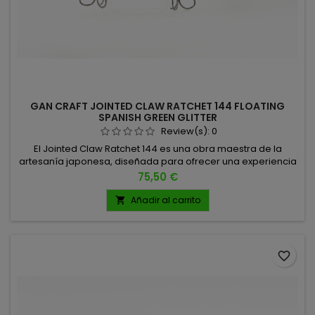
GAN CRAFT JOINTED CLAW RATCHET 144 FLOATING
SPANISH GREEN GLITTER
Review(s):
0
El Jointed Claw Ratchet 144 es una obra maestra de la
artesanía japonesa, diseñada para ofrecer una experiencia
de pesca superior y versátil, capaz de adaptarse a
Precio
75,50 €
diferentes situaciones y niveles de actividad del Black Bass.
Características Técnicas: Tamaño: 144 mm Peso: 1.2 oz (34g)
Añadir al carrito

Tamaño de anzuelo: Triple del #4 Acción: Flotante Fabricado
en Japón
favorite_border