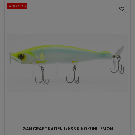
Agotado
favorite_border
GAN CRAFT KAITEN 178SS KINOKUNI LEMON