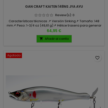
GAN CRAFT KAITEN 148NS JYA AYU
Review(s):
0
Características técnicas 📌 Versión Sinking📌 Tamaño: 148
mm📌 Peso: 1-3/4 oz (49,61 g)📌 Hélice trasera para generar
turbulencias📌 Anzuelos: Cultiva ST-36BC, tamaño 2
Precio
64,95 €
Añadir al carrito

Agotado
favorite_border