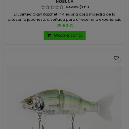
NOBUNA
Review(s):
0
El Jointed Claw Ratchet 144 es una obra maestra de la
artesanía japonesa, diseñada para ofrecer una experiencia
de pesca superior y versátil, capaz de adaptarse a
Precio
75,50 €
diferentes situaciones y niveles de actividad del Black Bass.
Características Técnicas: Tamaño: 144 mm Peso: 1.2 oz (34g)
Añadir al carrito

Tamaño de anzuelo: Triple del #4 Acción: Flotante Fabricado
en Japón
favorite_border