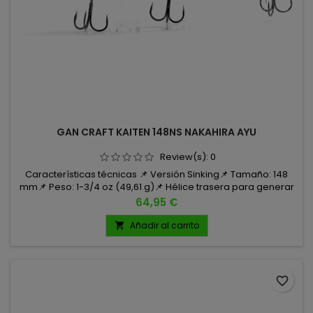
GAN CRAFT KAITEN 148NS NAKAHIRA AYU
Review(s):
0
Características técnicas 📌 Versión Sinking📌 Tamaño: 148
mm📌 Peso: 1-3/4 oz (49,61 g)📌 Hélice trasera para generar
turbulencias📌 Anzuelos: Cultiva ST-36BC, tamaño 2
Precio
64,95 €
Añadir al carrito

favorite_border