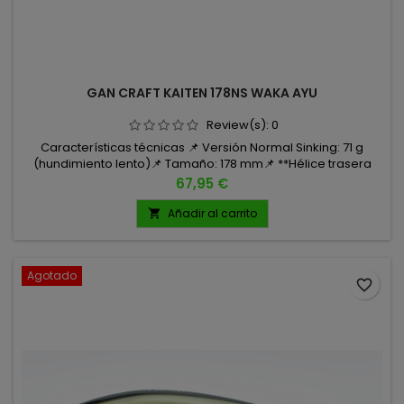
GAN CRAFT KAITEN 178NS WAKA AYU
Review(s):
0
Características técnicas 📌 Versión Normal Sinking: 71 g
(hundimiento lento)📌 Tamaño: 178 mm📌 **Hélice trasera
para generar turbulencias📌 Anzuelos: Cultiva ST-36BC,
Precio
67,95 €
tamaño 1
Añadir al carrito

Agotado
favorite_border