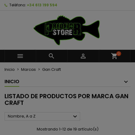
Teléfono:
+34 613 199 594
×
×
×
×
Añadir a la lista de deseos
((modalTitle))
Crear lista de deseos
Iniciar sesión
Crear nueva lista
add_circle_outline
((confirmMessage))
Debe iniciar sesión para guardar productos en su
Nombre de la lista de deseos
lista de deseos.
((cancelText))
((modalDeleteText))
Cancelar
Iniciar sesión
0



shopping_cart
Cancelar
Crear lista de deseos
Inicio
Marcas
Gan Craft
INICIO
LISTADO DE PRODUCTOS POR MARCA GAN
CRAFT

Nombre, A a Z
Mostrando 1-12 de 19 artículo(s)