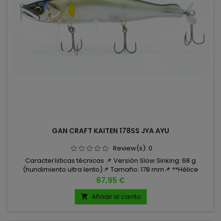
GAN CRAFT KAITEN 178SS JYA AYU
Review(s):
0
Características técnicas 📌 Versión Slow Sinking: 68 g
(hundimiento ultra lento)📌 Tamaño: 178 mm📌 **Hélice
trasera para generar turbulencias📌 Anzuelos: Cultiva ST-
Precio
67,95 €
36BC, tamaño 1
Añadir al carrito
