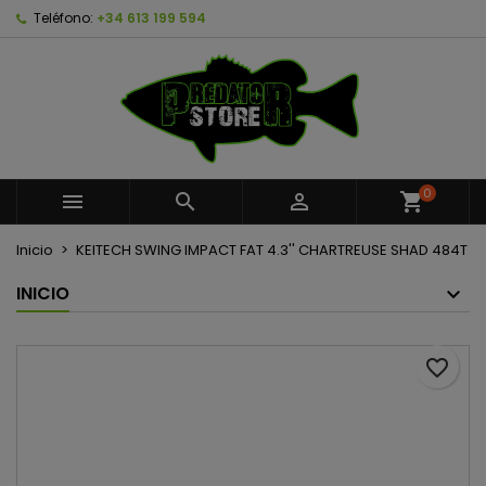
Teléfono:
+34 613 199 594
×
×
×
Añadir a la lista de deseos
Crear lista de deseos
Iniciar sesión
Crear nueva lista
add_circle_outline
Debe iniciar sesión para guardar productos en su
Nombre de la lista de deseos
lista de deseos.
Cancelar
Iniciar sesión
0



shopping_cart
Cancelar
Crear lista de deseos
Inicio
KEITECH SWING IMPACT FAT 4.3'' CHARTREUSE SHAD 484T
INICIO
favorite_border