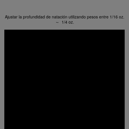
Ajustar la profundidad de natación utilizando pesos entre 1/16 oz.
～ 1/4 oz.