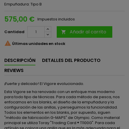
Empuñadura: Tipo B
575,00 €
Impuestos incluidos
Añadir al carrito
Cantidad


Últimas unidades en stock
DESCRIPCIÓN
DETALLES DEL PRODUCTO
REVIEWS
¡Fuerte y delicado! El Vigore evolucionado.
Esta Vigore se ha renovado con un enfoque mas moderno
para todo tipo de técnicas. Para cada método de pesca, nos
enfocamos en los blanks, el diseño de la empuñadura y la
configuración de las anillas, y perseguimos la funcionalidad.
Todos los elementos en los blanks, por supuesto, siguen
"método de fabricación G-MAPS" de Olympic. Como material
principal se utiliza Toray "Trading Card ® T1100G". Para cada
artículo se coloca una anilla que es la más adecuada para el