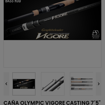


CAÑA OLYMPIC VIGORE CASTING 7´5"