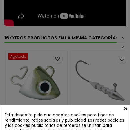
16 OTROS PRODUCTOS EN LA MISMA CATEGORÍA:
>
<
Agotado
favorite_border
favorite_border
×
BLACK MINNOW 90 CABEZA
BAITSFISHING HOVER
Esta tienda te pide que aceptes cookies para fines de
SEARCH 8GR KHAKI
STROLLING JIG 2/0
rendimiento, redes sociales y publicidad. Las redes sociales
Review(s):
0
Review(s):
0
y las cookies publicitarias de terceros se utilizan para