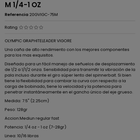
M 1/4-1 OZ
Referencia
20GVIGC-75M
Rating
OLYMPIC GRAPHITELEADER VIGORE
Una caña de alto rendimiento con los mejores componentes
para los mas exquisitos.
Diseñado para un fácil manejo de señuelos de desplazamiento
de 1/2 a 1/1/2 onza. Sensibilidad para transmitir la vibración de la
pala incluso durante el giro súper lento del spinnerbait. Si bien
tiene la flexibilidad para cambiar la curva con respecto a la
carga de bobinado, tiene la velocidad y la potencia para
penetrar instantáneamente en el gancho único del eje grueso.
Medida: 7.5" (2.25cm)
Peso: 128gr
Accion:Mediun regular fast
Potencia: 1/4 oz - 1 oz (7-28gr)
Linea: 10/16 libras