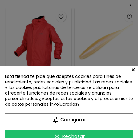
<
favorite_border
favorite_border
×
CHAQUETA HART ARDORA-
REINS SWAMP SHAD 4''
Esta tienda te pide que aceptes cookies para fines de
J IMPERMEABLE
WAKASAGI B07
rendimiento, redes sociales y publicidad. Las redes sociales
Review(s):
0
Review(s):
0
y las cookies publicitarias de terceros se utilizan para
ofrecerte funciones de redes sociales y anuncios
Cuando el clima se pone
El Reins Swamp Shad 4" es un
personalizados. ¿Aceptas estas cookies y el procesamiento
duro, la Chaqueta Predator
señuelo tipo shad con cola
de datos personales involucrados?
Ardora responde. Diseñada
pin extremadamente versátil
Precio
Precio
73,00 €
8,40 €
para los pescadores que no
y efectivo para diversas
conocen la palabra
técnicas de pesca. Diseñado
Añadir al carrito
Añadir al carrito


tune
Configurar
“rendirse”, esta chaqueta
con ranuras en el vientre y en
de peso
la espalda, permite un
medio ofrece protección
montaje antienganches
clear
Rechazar