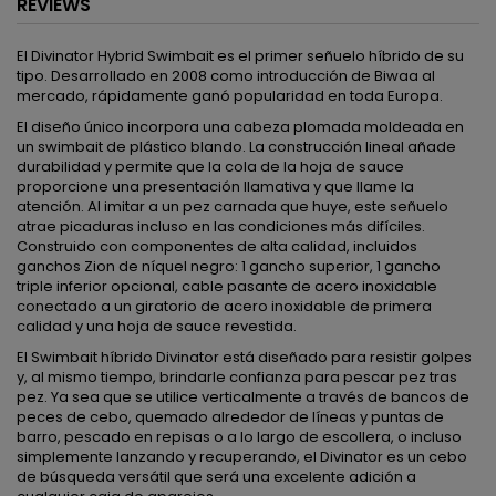
REVIEWS
El Divinator Hybrid Swimbait es el primer señuelo híbrido de su
tipo. Desarrollado en 2008 como introducción de Biwaa al
mercado, rápidamente ganó popularidad en toda Europa.
El diseño único incorpora una cabeza plomada moldeada en
un swimbait de plástico blando. La construcción lineal añade
durabilidad y permite que la cola de la hoja de sauce
proporcione una presentación llamativa y que llame la
atención. Al imitar a un pez carnada que huye, este señuelo
atrae picaduras incluso en las condiciones más difíciles.
Construido con componentes de alta calidad, incluidos
ganchos Zion de níquel negro: 1 gancho superior, 1 gancho
triple inferior opcional, cable pasante de acero inoxidable
conectado a un giratorio de acero inoxidable de primera
calidad y una hoja de sauce revestida.
El Swimbait híbrido Divinator está diseñado para resistir golpes
y, al mismo tiempo, brindarle confianza para pescar pez tras
pez. Ya sea que se utilice verticalmente a través de bancos de
peces de cebo, quemado alrededor de líneas y puntas de
barro, pescado en repisas o a lo largo de escollera, o incluso
simplemente lanzando y recuperando, el Divinator es un cebo
de búsqueda versátil que será una excelente adición a