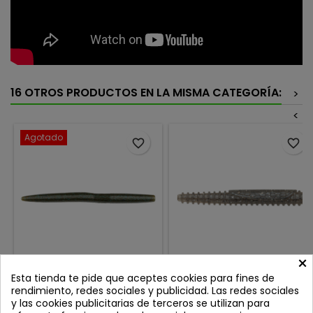
16 OTROS PRODUCTOS EN LA MISMA CATEGORÍA:
>
<
Agotado
favorite_border
favorite_border
×
GARY YAMAMOTO SENKO
RAPALA CRUSHCITY NED'S
Esta tienda te pide que aceptes cookies para fines de
5" GREEN PUMPKIN BLUE
BLT 3'' SMOKE SHAD SMSD
rendimiento, redes sociales y publicidad. Las redes sociales
Review(s):
0
Review(s):
0
y las cookies publicitarias de terceros se utilizan para