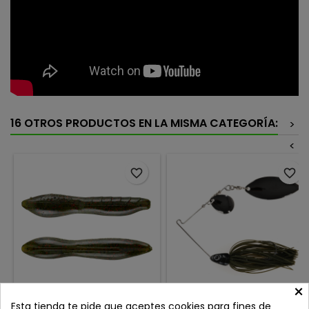
16 OTROS PRODUCTOS EN LA MISMA CATEGORÍA:
>
<
favorite_border
favorite_border
×
MISSILE BAITS BOMBA
HART SPINNERBAIT
Esta tienda te pide que aceptes cookies para fines de