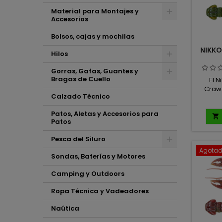
Material para Montajes y
Accesorios
Bolsos, cajas y mochilas
NIKKO
Hilos
Gorras, Gafas, Guantes y
Bragas de Cuello
El N
Craw
Calzado Técnico
ultra
áng
Patos, Aletas y Accesorios para
arque

Patos
ampl
proyec
Pesca del Siluro
defens
Agota
un 
Sondas, Baterías y Motores
excep
Camping y Outdoors
Ropa Técnica y Vadeadores
Naútica