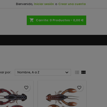
Bienvenido,
Iniciar sesión
o
Crear una cuenta
×
×
×
×
shopping_cart
Carrito:
0
Productos - 0,00 €
)
n
s



ar por:
Nombre, A a Z
favorite_border
favorite_border