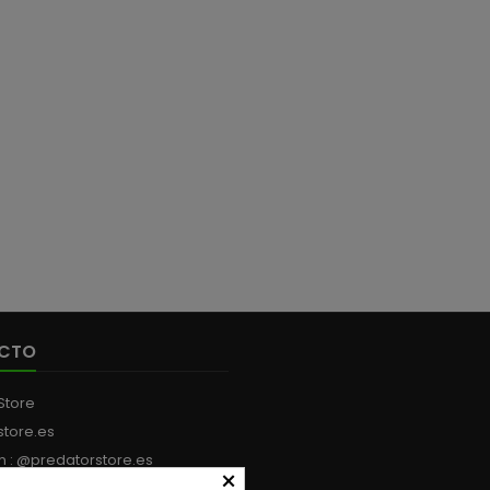
CTO
Store
store.es
m : @predatorstore.es
×
:
+34 613 199 594