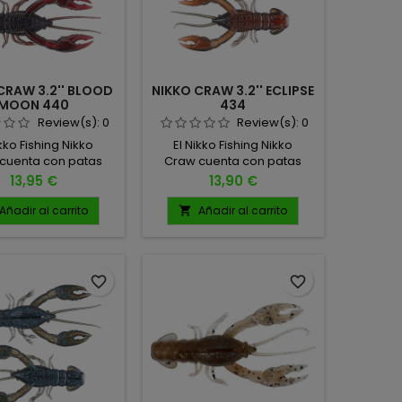
CRAW 3.2'' BLOOD
NIKKO CRAW 3.2'' ECLIPSE
MOON 440
434
Review(s):
0
Review(s):
0
ikko Fishing Nikko
El Nikko Fishing Nikko
cuenta con patas
Craw cuenta con patas
realistas, antenas,
ultra realistas, antenas,
Precio
Precio
13,95 €
13,90 €
ulos de cuerpo
ángulos de cuerpo
ado y una postura
arqueado y una postura
Añadir al carrito
Añadir al carrito

ia de sus pinzas,
amplia de sus pinzas,
tando una posición
proyectando una posición
iva vulnerable con
defensiva vulnerable con
ivel de realismo
un nivel de realismo
favorite_border
favorite_border
ional. 4 UNIDADES
excepcional. 5 UNIDADES
POR PACK
POR PACK