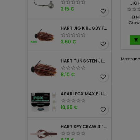
LIG
Precio
3,15 €
favorite_border
El N
Craw
HART JIG K RUGBY FOOTBALL DM
ultra
áng
arque

Precio
3,60 €
favorite_border
ampl
proyec
defens
Mostrando
HART TUNGSTEN JIG T FOOTBALL DM
un 
excep
Precio
8,10 €
favorite_border
ASARI FCX MAX FLUOROCARBONO 100% 100MTS
Precio
10,95 €
favorite_border
HART SPY CRAW 4'' CINNAMON PURPLE
Precio