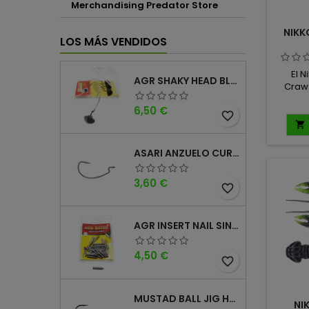
Merchandising Predator Store
NIKKO
LOS MÁS VENDIDOS
El N
AGR SHAKY HEAD BLACK 4PK
Craw
ultra
Precio
6,50 €
áng
favorite_border
arque

ampl
proyec
ASARI ANZUELO CURVO CAROLINA WORM
defens
un 
Precio
3,60 €
excep
favorite_border
AGR INSERT NAIL SINKER
Precio
4,50 €
favorite_border
MUSTAD BALL JIG HEAD KEEPER
NI