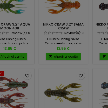
 CRAW 3.2'' AQUA
NIKKO CRAW 3.2'' BAMA
NIKKO 
MOON 438
CRAW
Review(s):
0
Review(s):
0
ikko Fishing Nikko
El Nikko Fishing Nikko
El N
 cuenta con patas
Craw cuenta con patas
Craw 
 realistas, antenas,
ultra realistas, antenas,
ultra 
Precio
Precio
13,95 €
13,95 €
ulos de cuerpo
ángulos de cuerpo
áng
ado y una postura
arqueado y una postura
arque
Añadir al carrito
Añadir al carrito


ia de sus pinzas,
amplia de sus pinzas,
ampl
tando una posición
proyectando una posición
proyec
iva vulnerable con
defensiva vulnerable con
defens
do
nivel de realismo
un nivel de realismo
un n
favorite_border
favorite_border
cional. 4 UNIDADES
excepcional. 4 UNIDADES
excepc
POR PACK
POR PACK