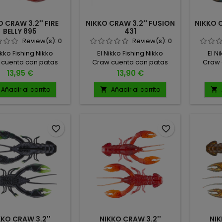
 CRAW 3.2'' FIRE
NIKKO CRAW 3.2'' FUSION
NIKKO 
BELLY 895
431
Review(s):
0
Review(s):
0
ikko Fishing Nikko
El Nikko Fishing Nikko
El N
 cuenta con patas
Craw cuenta con patas
Craw 
 realistas, antenas,
ultra realistas, antenas,
ultra 
Precio
Precio
13,95 €
13,90 €
ulos de cuerpo
ángulos de cuerpo
áng
ado y una postura
arqueado y una postura
arque
Añadir al carrito
Añadir al carrito


ia de sus pinzas,
amplia de sus pinzas,
ampl
tando una posición
proyectando una posición
proyec
iva vulnerable con
defensiva vulnerable con
defens
nivel de realismo
un nivel de realismo
un n
favorite_border
favorite_border
cional. 4 UNIDADES
excepcional. 5 UNIDADES
excepc
POR PACK
POR PACK
KKO CRAW 3.2''
NIKKO CRAW 3.2''
NIK