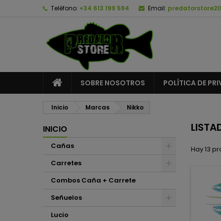
Teléfono:
+34 613 199 594
Email:
predatorstore2
A
(
C
I
add_circle_outline
((
De
No
SOBRE NOSOTROS
POLÍTICA DE PR
Inicio
Marcas
Nikko
LISTA
INICIO
Cañas
Hay 13 pr
Carretes
Combos Caña + Carrete
Señuelos
Lucio