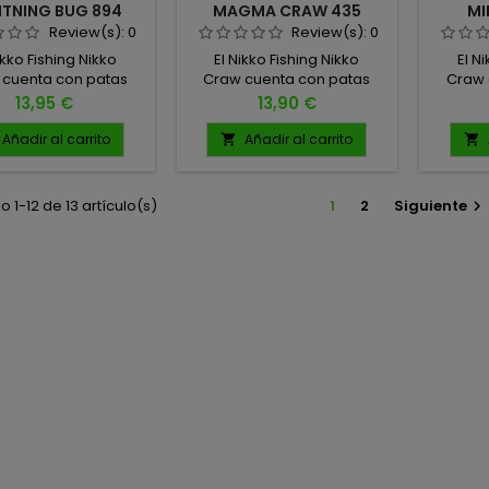
HTNING BUG 894
MAGMA CRAW 435
MI
Review(s):
0
Review(s):
0
ikko Fishing Nikko
El Nikko Fishing Nikko
El N
 cuenta con patas
Craw cuenta con patas
Craw 
 realistas, antenas,
ultra realistas, antenas,
ultra 
Precio
Precio
13,95 €
13,90 €
ulos de cuerpo
ángulos de cuerpo
áng
ado y una postura
arqueado y una postura
arque
Añadir al carrito
Añadir al carrito


ia de sus pinzas,
amplia de sus pinzas,
ampl
tando una posición
proyectando una posición
proyec
iva vulnerable con
defensiva vulnerable con
defens
 1-12 de 13 artículo(s)
1
2
Siguiente

nivel de realismo
un nivel de realismo
un n
cional. 4 UNIDADES
excepcional. 4 UNIDADES
excepc
POR PACK
POR PACK