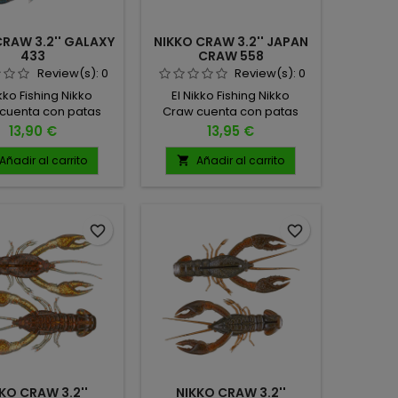
CRAW 3.2'' GALAXY
NIKKO CRAW 3.2'' JAPAN
433
CRAW 558
Review(s):
0
Review(s):
0
ikko Fishing Nikko
El Nikko Fishing Nikko
cuenta con patas
Craw cuenta con patas
realistas, antenas,
ultra realistas, antenas,
Precio
Precio
13,90 €
13,95 €
ulos de cuerpo
ángulos de cuerpo
ado y una postura
arqueado y una postura
Añadir al carrito
Añadir al carrito

ia de sus pinzas,
amplia de sus pinzas,
tando una posición
proyectando una posición
iva vulnerable con
defensiva vulnerable con
ivel de realismo
un nivel de realismo
favorite_border
favorite_border
ional. 5 UNIDADES
excepcional. 4 UNIDADES
POR PACK
POR PACK
KO CRAW 3.2''
NIKKO CRAW 3.2''