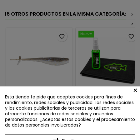
16 OTROS PRODUCTOS EN LA MISMA CATEGORÍA:
>
<
Nuevo
favorite_border
favorite_border
×
RAPALA MOOCH MINNOW
PREDATOR STORE PACK
Esta tienda te pide que aceptes cookies para fines de
3.5'' ELECTRIC SHAD
LIMPIADOR DE PANTALLA
rendimiento, redes sociales y publicidad. Las redes sociales
50ML + TOALLA ESPECIAL
Review(s):
0
Review(s):
0
y las cookies publicitarias de terceros se utilizan para
PANTALLA SONDA
ofrecerte funciones de redes sociales y anuncios
El Rapala Crush City Mooch
Limpieza profesional para
personalizados. ¿Aceptas estas cookies y el procesamiento
Minnow llega para
pantallas de sonda y
de datos personales involucrados?
revolucionar la pesca de
electrónica de pesca con
Precio
Precio
8,95 €
10,95 €
depredadores. Un híbrido
toalla incorporada en el pack
entre un minnow-style fluke
de 25x25 cm ⚠️ No apto para
Añadir al carrito
Añadir al carrito

