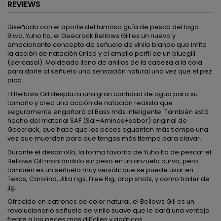
REVIEWS
Diseñado con el aporte del famoso guía de pesca del lago
Biwa, Yuho Ito, el Geecrack Bellows Gill es un nuevo y
emocionante concepto de señuelo de vinilo blando que imita
la acción de natación única y el amplio perfil de un bluegill
(percasol). Moldeado lleno de anillos de la cabeza a la cola
para darle al señuelo una sensación natural una vez que el pez
pica.
El Bellows Gill desplaza una gran cantidad de agua para su
tamaño y crea una acción de natación realista que
seguramente engañará al Bass más inteligente. También está
hecho del material SAF (Sal+Aminos+sabor) original de
Geecrack, que hace que los peces aguanten más tiempo una
vez que muerden para que tengas más tiempo para clavar.
Durante el desarrollo, la forma favorita de Yuho Ito de pescar el
Bellows Gill montándolo sin peso en un anzuelo curvo, pero
también es un señuelo muy versátil que se puede usar en
Texas, Carolina, Jika rigs, Free Rig, drop shots, y como trailer de
jig.
Ofrecido en patrones de color natural, el Bellows Gill es un
revolucionario señuelo de vinilo suave que le dará una ventaja
frente a los peces mas difíciles y apáticos.