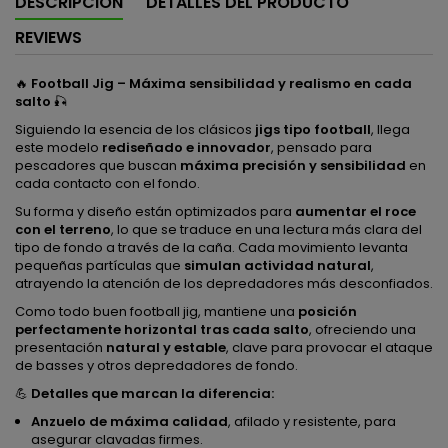
DESCRIPCIÓN
DETALLES DEL PRODUCTO
REVIEWS
🔥
Football Jig – Máxima sensibilidad y realismo en cada
salto
🎣
Siguiendo la esencia de los clásicos
jigs tipo football
, llega
este modelo
rediseñado e innovador
, pensado para
pescadores que buscan
máxima precisión y sensibilidad
en
cada contacto con el fondo.
Su forma y diseño están optimizados para
aumentar el roce
con el terreno
, lo que se traduce en una lectura más clara del
tipo de fondo a través de la caña. Cada movimiento levanta
pequeñas partículas que
simulan actividad natural
,
atrayendo la atención de los depredadores más desconfiados.
Como todo buen football jig, mantiene una
posición
perfectamente horizontal tras cada salto
, ofreciendo una
presentación
natural y estable
, clave para provocar el ataque
de basses y otros depredadores de fondo.
💪
Detalles que marcan la diferencia:
Anzuelo de máxima calidad
, afilado y resistente, para
asegurar clavadas firmes.