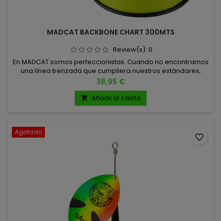
MADCAT BACKBONE CHART 300MTS
Review(s):
0
En MADCAT somos perfeccionistas. Cuando no encontramos
una línea trenzada que cumpliera nuestros estándares,
decidimos crear la nuestra. Tras extensas pruebas
Precio
38,95 €
comparando las mejores opciones del mercado,
desarrollamos una trenza hasta un 30% más fuerte que
Añadir al carrito

cualquier otra disponible. Con esta línea se capturó
un récord mundial de siluro en 2023...
Agotado
favorite_border