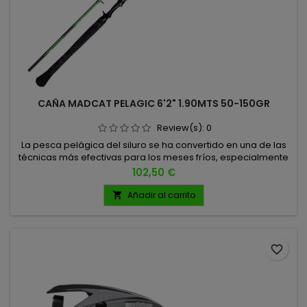
CAÑA MADCAT PELAGIC 6'2" 1.90MTS 50-150GR
Review(s):
0
La pesca pelágica del siluro se ha convertido en una de las
técnicas más efectivas para los meses fríos, especialmente
desde belly boat o embarcación. Para responder a esta
Precio
102,50 €
necesidad, MADCAT ha desarrollado la Green Pelagic, una
caña diseñada con la longitud, acción, sensibilidad y
Añadir al carrito

potencia exactas que esta modalidad exige. 1.90MTS 50-150
GRAMOS 1+1...
favorite_border