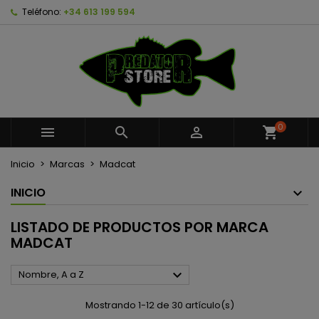
Teléfono:
+34 613 199 594
×
×
×
×
Añadir a la lista de deseos
((modalTitle))
Crear lista de deseos
Iniciar sesión
Crear nueva lista
add_circle_outline
((confirmMessage))
Debe iniciar sesión para guardar productos en su
Nombre de la lista de deseos
lista de deseos.
((cancelText))
((modalDeleteText))
Cancelar
Iniciar sesión
0



shopping_cart
Cancelar
Crear lista de deseos
Inicio
Marcas
Madcat
INICIO
LISTADO DE PRODUCTOS POR MARCA
MADCAT

Nombre, A a Z
Mostrando 1-12 de 30 artículo(s)