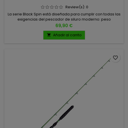
Review(s):
0
La serie Black Spin está diseñada para cumplir con todas las
exigencias del pescador de siluro moderno: peso
optimizado, equilibrio perfecto, gran sensibilidad y potencia
Precio
69,90 €
contundente. Su construcción en carbono de 24TC ofrece
una respuesta rápida y precisa, ideal para trabajar señuelos
Añadir al carrito

grandes y sentir cada vibración bajo el agua. 8" 2.40 METROS
2 TRAMOS...
favorite_border