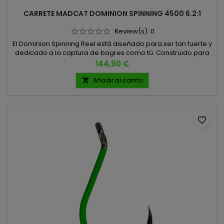
CARRETE MADCAT DOMINION SPINNING 4500 6.2:1
Review(s):
0
El Dominion Spinning Reel está diseñado para ser tan fuerte y
dedicado a la captura de bagres como tú. Construido para
soportar las exigencias de los depredadores de agua dulce
Precio
144,90 €
más grandes de Europa 🐟, este carrete
combina durabilidad, potencia y precisión en cada
Añadir al carrito

lanzamiento. 6.2:1 0.30MM/270MTS 0.35MM/200MTS
0.40MM/150MTS
favorite_border