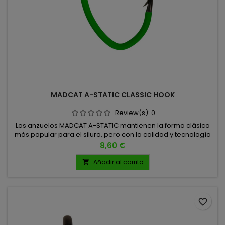
MADCAT A-STATIC CLASSIC HOOK
Review(s):
0
Los anzuelos MADCAT A-STATIC mantienen la forma clásica
más popular para el siluro, pero con la calidad y tecnología
que marca la diferencia en cada clavada. Fabricados en
Precio
8,60 €
acero japonés de alta calidad, ofrecen una penetración
ultra-afilada y una resistencia sobresaliente incluso frente a
Añadir al carrito

los ejemplares más grandes. 4/0 - 5 UNIDADES POR PACK 6/0
- 5...
favorite_border