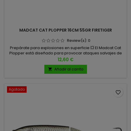
MADCAT CAT PLOPPER 16CM 55GR FIRETIGER
Review(s):
0
Prepárate para explosiones en superficie 💥 El Madcat Cat
Plopper está diseñado para provocar ataques salvajes de
los mayores siluros europeos. 16CM 55GR
Precio
12,60 €
Añadir al carrito

Agotado
favorite_border