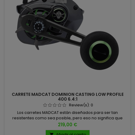
CARRETE MADCAT DOMINION CASTING LOW PROFILE
400 6.4:1
Review(s):
0
Los carretes MADCAT están diseñados para ser tan
resistentes como sea posible, pero eso no significa que
carezcan de las características técnicas que necesitas para
Precio
219,00 €
tu próxima aventura de pesca de bagre 🐟. El Dominion Low
Profile es ligero, cómodo y viene en un tamaño 400 ideal
Añadir al carrito
