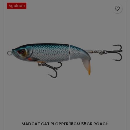
Agotado
favorite_border
MADCAT CAT PLOPPER 16CM 55GR ROACH