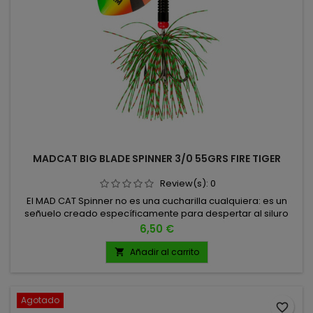
MADCAT BIG BLADE SPINNER 3/0 55GRS FIRE TIGER
Review(s):
0
El MAD CAT Spinner no es una cucharilla cualquiera: es un
señuelo creado específicamente para despertar al siluro
incluso en las condiciones más difíciles. Su hoja extra
Precio
6,50 €
grande desplaza una enorme cantidad de agua,
generando ondas de presión y vibraciones intensas que el
Añadir al carrito

siluro detecta a gran distancia con su línea lateral. 55
GRAMOS
Agotado
favorite_border