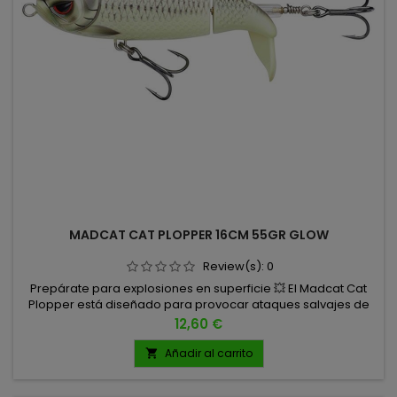
MADCAT CAT PLOPPER 16CM 55GR GLOW
Review(s):
0
Prepárate para explosiones en superficie 💥 El Madcat Cat
Plopper está diseñado para provocar ataques salvajes de
los mayores siluros europeos. 16CM 55GR
Precio
12,60 €
Añadir al carrito
