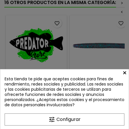
16 OTROS PRODUCTOS EN LA MISMA CATEGORÍA:
>
<
favorite_border
favorite_border
×
PREDATOR STORE
ZMAN BIG TRD 4" JUNE BUG
Esta tienda te pide que aceptes cookies para fines de
PEGATINA LOGO ENDGAME
rendimiento, redes sociales y publicidad. Las redes sociales
13X9CM
Review(s):
0
Review(s):
0
y las cookies publicitarias de terceros se utilizan para
ofrecerte funciones de redes sociales y anuncios
PEGATINA DEL LOGO ENDGAME
La Z Man Big T.R.D. eleva el
personalizados. ¿Aceptas estas cookies y el procesamiento
DE PREDATOR STORE Medida:
concepto finesse a otro nivel,
de datos personales involucrados?
13cm x 9cm Caracteristicas:
ofreciendo un perfil más
Precio
Precio
0,99 €
8,90 €
Troquelada con perfil blanco
grande y llamativo que
y dentro el LOGO PREDATOR
despierta el instinto de
Añadir al carrito
Añadir al carrito


tune
Configurar
STORE
ataque de los depredadores
más exigentes. Mantiene la