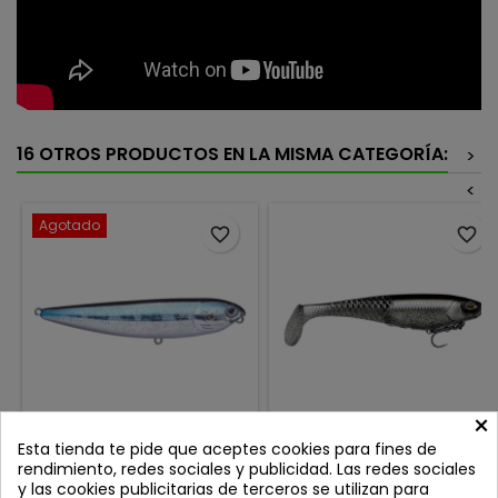
16 OTROS PRODUCTOS EN LA MISMA CATEGORÍA:
>
<
Agotado
favorite_border
favorite_border
×
LUCKY CRAFT SAMMY 100
BERKLEY POWERBAIT
Esta tienda te pide que aceptes cookies para fines de
AURORA BLACK
CULLSHAD 15CM SHALLOW
rendimiento, redes sociales y publicidad. Las redes sociales
BLACK GHOST
Review(s):
0
Review(s):
0
y las cookies publicitarias de terceros se utilizan para