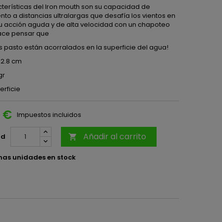
cterísticas del Iron mouth son su capacidad de
to a distancias ultralargas que desafía los vientos en
su acción aguda y de alta velocidad con un chapoteo
ace pensar que
s pasto están acorralados en la superficie del agua!
12.8 cm
gr
erficie
5 €
Impuestos incluidos
Añadir al carrito
ad

mas unidades en stock