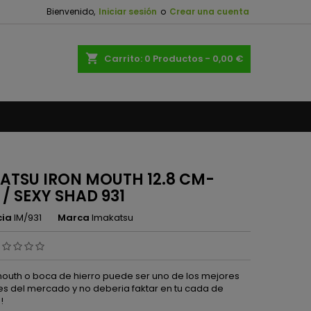
Bienvenido,
Iniciar sesión
o
Crear una cuenta
×
×
×
shopping_cart
Carrito:
0
Productos - 0,00 €
n
s
ATSU IRON MOUTH 12.8 CM-
 / SEXY SHAD 931
cia
IM/931
Marca
Imakatsu
 mouth o boca de hierro puede ser uno de los mejores
s del mercado y no deberia faktar en tu cada de
!