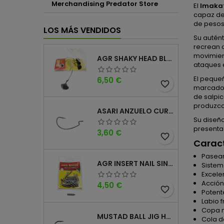
Merchandising Predator Store
El
Imakat
capaz de
de pesos,
LOS MÁS VENDIDOS
Su autént
recrean 
movimient
AGR SHAKY HEAD BLACK 4PK
ataques e
El peque
Precio
6,50 €
favorite_border
marcados
de salpic
produzca
ASARI ANZUELO CURVO CAROLINA WORM
Su diseñ
presenta
Precio
3,60 €
favorite_border
Caract
Pasean
AGR INSERT NAIL SINKER
Sistem
Excele
Acció
Precio
4,50 €
favorite_border
Potent
Labio 
Copa m
MUSTAD BALL JIG HEAD KEEPER
Cola d