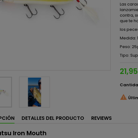
Las cara
lanzamien
contra, 
que te h
los pece
Medida: 
Peso: 25
Tipo: Sup
21,9
Cantid

Últi
PCIÓN
DETALLES DEL PRODUCTO
REVIEWS
tsu Iron Mouth