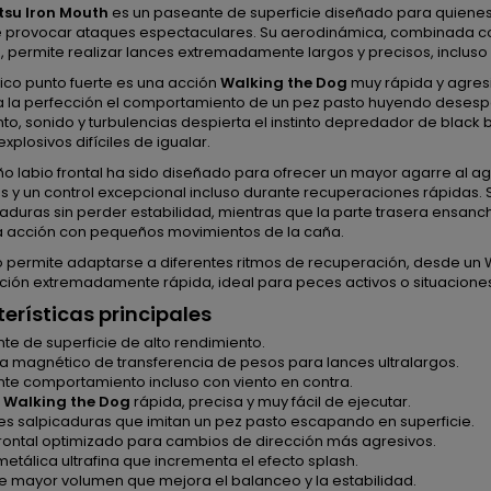
su Iron Mouth
es un paseante de superficie diseñado para quienes
 provocar ataques espectaculares. Su aerodinámica, combinada co
 permite realizar lances extremadamente largos y precisos, incluso
ico punto fuerte es una acción
Walking the Dog
muy rápida y agres
a la perfección el comportamiento de un pez pasto huyendo desesp
o, sonido y turbulencias despierta el instinto depredador de black
xplosivos difíciles de igualar.
ño labio frontal ha sido diseñado para ofrecer un mayor agarre al 
 y un control excepcional incluso durante recuperaciones rápidas. 
aduras sin perder estabilidad, mientras que la parte trasera ensanc
 acción con pequeños movimientos de la caña.
o permite adaptarse a diferentes ritmos de recuperación, desde un
ción extremadamente rápida, ideal para peces activos o situacione
erísticas principales
te de superficie de alto rendimiento.
a magnético de transferencia de pesos para lances ultralargos.
nte comportamiento incluso con viento en contra.
n
Walking the Dog
rápida, precisa y muy fácil de ejecutar.
es salpicaduras que imitan un pez pasto escapando en superficie.
frontal optimizado para cambios de dirección más agresivos.
etálica ultrafina que incrementa el efecto splash.
e mayor volumen que mejora el balanceo y la estabilidad.