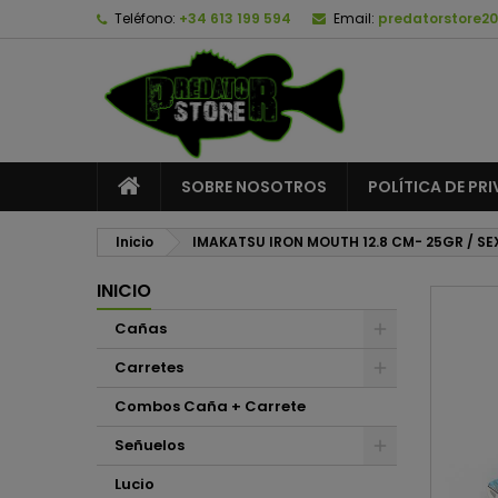
Teléfono:
+34 613 199 594
Email:
predatorstore2
A
C
I
add_circle_outline
De
No
SOBRE NOSOTROS
POLÍTICA DE PR
Inicio
IMAKATSU IRON MOUTH 12.8 CM- 25GR / SE
INICIO
Cañas
Carretes
Combos Caña + Carrete
Señuelos
Lucio