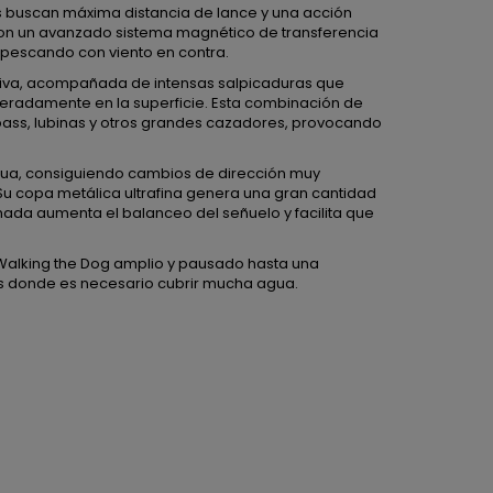
 buscan máxima distancia de lance y una acción
n un avanzado sistema magnético de transferencia
 pescando con viento en contra.
iva, acompañada de intensas salpicaduras que
eradamente en la superficie. Esta combinación de
 bass, lubinas y otros grandes cazadores, provocando
agua, consiguiendo cambios de dirección muy
Su copa metálica ultrafina genera una gran cantidad
hada aumenta el balanceo del señuelo y facilita que
 Walking the Dog amplio y pausado hasta una
s donde es necesario cubrir mucha agua.