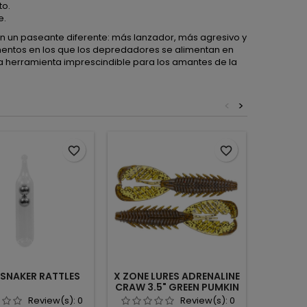
to.
e.
un paseante diferente: más lanzador, más agresivo y
entos en los que los depredadores se alimentan en
una herramienta imprescindible para los amantes de la
<
>
favorite_border
favorite_border
SNAKER RATTLES
X ZONE LURES ADRENALINE
CARRET
CRAW 3.5" GREEN PUMKIN
BLACK FLK
Review(s):
0
Review(s):
0