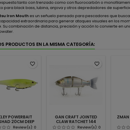
espuesta tanto con trenzado como con fluorocarbón o monofilamen
to para black bass, lubina, anjova y otros depredadores de superfici
su Iron Mouth
es un señuelo pensado para pescadores que buscan 
capacidad extraordinaria para generar ataques visuales en los mom
e. Su combinación de distancia, precisión y acción lo convierte en 
pwater.
OS PRODUCTOS EN LA MISMA CATEGORÍA:
favorite_border
favorite_border
KLEY POWERBAIT
GAN CRAFT JOINTED
ZMAN 
SHAD 20CM DEEP
CLAW RATCHET 144
LIME ICE
FLOATING TANAGO
Review(s):
0
Review(s):
0