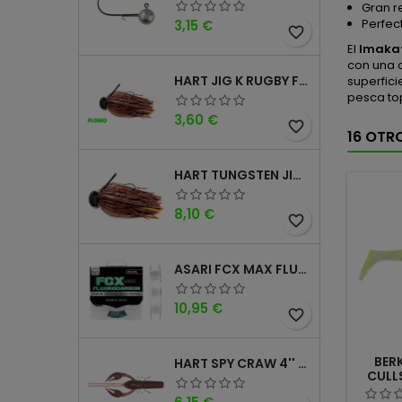
Gran r
Precio
Perfec
3,15 €
favorite_border
El
Imakat
con una 
HART JIG K RUGBY FOOTBALL DM
superfici
pesca to
Precio
3,60 €
favorite_border
16 OTR
HART TUNGSTEN JIG T FOOTBALL DM
Precio
8,10 €
favorite_border
ASARI FCX MAX FLUOROCARBONO 100% 100MTS
Precio
10,95 €
favorite_border
BER
HART SPY CRAW 4'' CINNAMON PURPLE
CULL
Precio