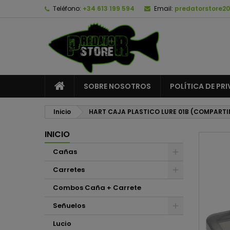
Teléfono:
+34 613 199 594
Email:
predatorstore2
A
C
I
add_circle_outline
De
No
SOBRE NOSOTROS
POLÍTICA DE PR
Inicio
HART CAJA PLASTICO LURE 01B (COMPART
INICIO
Cañas
Carretes
Combos Caña + Carrete
Señuelos
Lucio