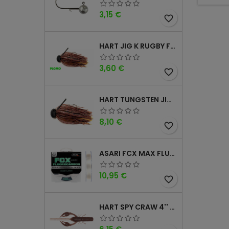
Precio
3,15 €
favorite_border
HART JIG K RUGBY FOOTBALL DM
Precio
3,60 €
favorite_border
HART TUNGSTEN JIG T FOOTBALL DM
Precio
8,10 €
favorite_border
ASARI FCX MAX FLUOROCARBONO 100% 100MTS
Precio
10,95 €
favorite_border
HART SPY CRAW 4'' CINNAMON PURPLE
Precio