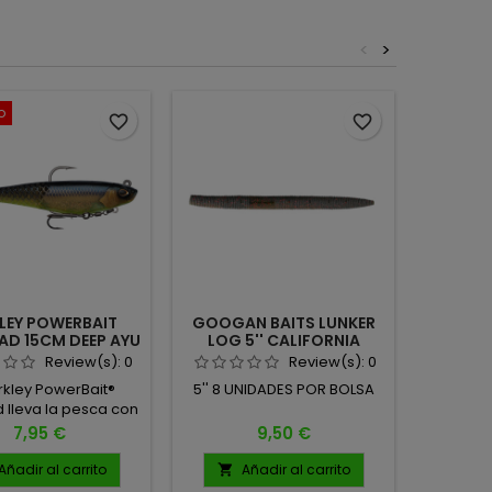
<
>
o
Agotad
favorite_border
favorite_border
LEY POWERBAIT
GOOGAN BAITS LUNKER
OSP
AD 15CM DEEP AYU
LOG 5'' CALIFORNIA
DELIC
GREEN
CRAW
(JAPA
Review(s):
0
Review(s):
0
erkley PowerBait®
5'' 8 UNIDADES POR BOLSA
Medida:
 lleva la pesca con
Natac
mbaits de poca
Precio
Precio
7,95 €
9,50 €
ndidad a un nuevo
Su perfil voluminoso
Añadir al carrito
Añadir al carrito
A


epredadores desde