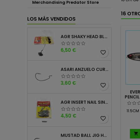
Merchandising Predator Store
16 OTR
LOS MÁS VENDIDOS
AGR SHAKY HEAD BLACK 4PK
Precio
6,50 €
favorite_border
ASARI ANZUELO CURVO CAROLINA WORM
Precio
3,60 €
favorite_border
EVE
PENCIL
AGR INSERT NAIL SINKER
11.5CM
Precio
4,50 €
favorite_border

MUSTAD BALL JIG HEAD KEEPER