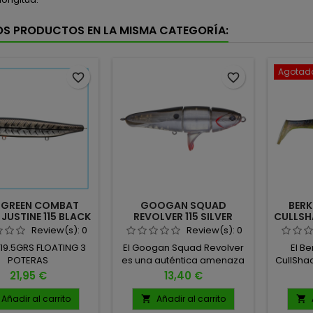
OS PRODUCTOS EN LA MISMA CATEGORÍA:
Agotad
favorite_border
favorite_border
RGREEN COMBAT
GOOGAN SQUAD
BERK
 JUSTINE 115 BLACK
REVOLVER 115 SILVER
CULLSH
BONE 619
FLASH
Review(s):
0
Review(s):
0
 19.5GRS FLOATING 3
El Googan Squad Revolver
El B
POTERAS
es una auténtica amenaza
CullShad
en la superficie, diseñado
swi
Precio
Precio
21,95 €
13,40 €
para atraer peces con una
profu
acción disruptiva y un
nivel. 
Añadir al carrito
Añadir al carrito


sonido distintivo que no
atrae d