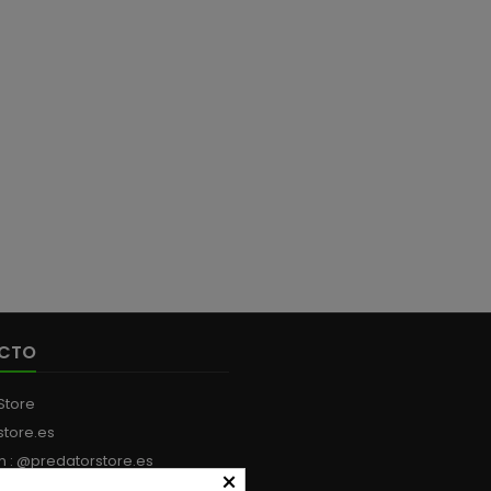
CTO
Store
store.es
m : @predatorstore.es
×
:
+34 613 199 594