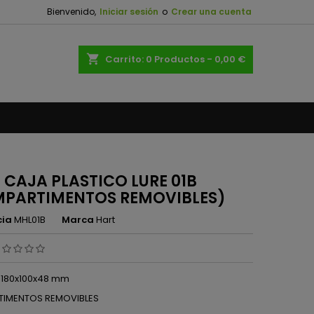
Bienvenido,
Iniciar sesión
o
Crear una cuenta
×
×
×
shopping_cart
Carrito:
0
Productos - 0,00 €
n
s
 CAJA PLASTICO LURE 01B
PARTIMENTOS REMOVIBLES)
cia
MHL01B
Marca
Hart
 180x100x48 mm
IMENTOS REMOVIBLES