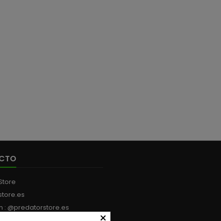
los depredadores.
cucharilla de acero
MM 21 GRAMOS
inoxidable súper delgada
pero a la súper fuerte, la
hace un señuelo de alta
calidad y gran efectividad...
CTO
Store
store.es
m : @predatorstore.es
×
:
+34 613 199 594