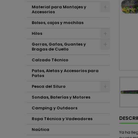
Material para Montajes y
Accesorios
Bolsos, cajas y mochilas
Hilos
Gorras, Gafas, Guantes y
Bragas de Cuello
Calzado Técnico
Patos, Aletas y Accesorios para
Patos
Pesca del Siluro
Sondas, Baterías y Motores
Camping y Outdoors
DESCRI
Ropa Técnica y Vadeadores
Naútica
Ya ha ll
su vez má