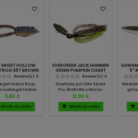
favorite_border
favorite_border
ETARGET HOLLOW
EVERGREEN JACK HAMMER
SAWAMU
FROG 65T BROWN
GREEN PUMPKIN CHART
5" 
BLACK
040
Review(s):
0
Review(s):
0
arget Hollow Body
Diseñado por Elite Series
Medida:
a Livetarget Hollow
Pro, Brett Hite y Morizo ​​
grms
Frog es un señuelo
Shimizu, el Jack Hammer es
Cant
Precio
Precio
9,80 €
12,90 €
íblemente realista,
una de las "CHATTERBAIT"
to para la pesca de
más refinadas y más
Añadir al carrito
Añadir al carrito


ss en zonas con
deseadas del mercado.
tación densa. Su
Con una cabeza con centro
ño anatómico y su
de gravedad exclusivo y
n natural sobre el
con un fondo plano,
a hacen irresistible
además de su una