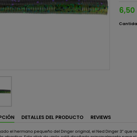
6,50
Cantid
PCIÓN
DETALLES DEL PRODUCTO
REVIEWS
egado el hermano pequeño del Dinger original, el Ned Dinger 3” que
s atractivo. Este stick de vinilo está diseñado principalmente para 