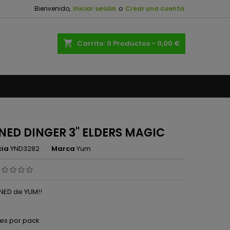
Bienvenido,
Iniciar sesión
o
Crear una cuenta
×
×
×
shopping_cart
Carrito:
0
Productos - 0,00 €
n
s
NED DINGER 3'' ELDERS MAGIC
cia
YND3282
Marca
Yum
 NED de YUM!!
es por pack