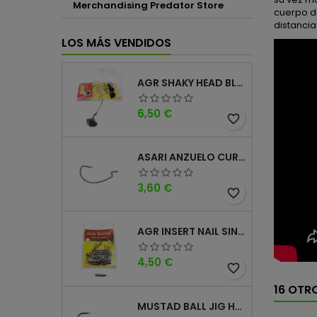
Merchandising Predator Store
cuerpo d
distancia
LOS MÁS VENDIDOS
AGR SHAKY HEAD BLACK 4PK
Precio
6,50 €
favorite_border
ASARI ANZUELO CURVO CAROLINA WORM
Precio
3,60 €
favorite_border
AGR INSERT NAIL SINKER
Precio
4,50 €
favorite_border
16 OTR
MUSTAD BALL JIG HEAD KEEPER