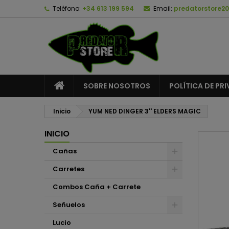
Teléfono:
+34 613 199 594
Email:
predatorstore2
A
C
I
add_circle_outline
De
No
SOBRE NOSOTROS
POLÍTICA DE PR
Inicio
YUM NED DINGER 3'' ELDERS MAGIC
INICIO
Cañas
Carretes
Combos Caña + Carrete
Señuelos
Lucio