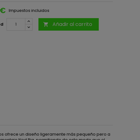
 €
Impuestos incluidos
Añadir al carrito
ad

 nos ofrece un diseño ligeramente más pequeño pero a
el montaje Ned Rig, permitiendo de este modo que el