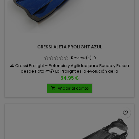
CRESSI ALETA PROLIGHT AZUL
Review(s):
0
🌊 Cressi Prolight – Potencia y Agilidad para Buceo y Pesca
desde Pato 🐟🎣 La Prolight es la evolución de la
mítica Cressi Frog, heredando su diseño de pala prolongada
Precio
54,95 €
sobre el calzante, pero incorporando nuevos materiales y un
diseño optimizado que la convierten en una aleta ligera,
Añadir al carrito

reactiva y con un rendimiento sorprendente. TALLAS S/M M/L
favorite_border