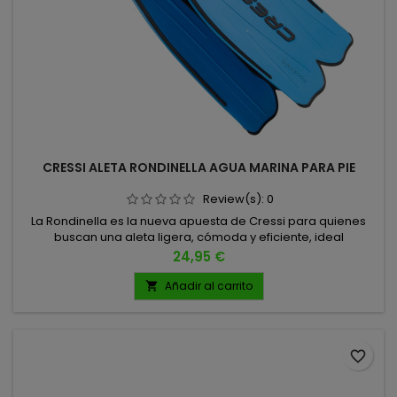
CRESSI ALETA RONDINELLA AGUA MARINA PARA PIE
Review(s):
0
La Rondinella es la nueva apuesta de Cressi para quienes
buscan una aleta ligera, cómoda y eficiente, ideal
para snorkeling, natación con aletas o iniciación al buceo.
Precio
24,95 €
Fabricada con materiales de gama alta,
combina rendimiento técnico, confort y durabilidad a un
Añadir al carrito

precio imbatible. TALLAS 41/42 43/44 45/46
favorite_border