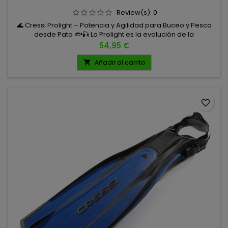
Review(s):
0
🌊 Cressi Prolight – Potencia y Agilidad para Buceo y Pesca
desde Pato 🐟🎣 La Prolight es la evolución de la
mítica Cressi Frog, heredando su diseño de pala prolongada
Precio
54,95 €
sobre el calzante, pero incorporando nuevos materiales y un
diseño optimizado que la convierten en una aleta ligera,
Añadir al carrito

reactiva y con un rendimiento sorprendente. TALLAS S/M M/L
favorite_border