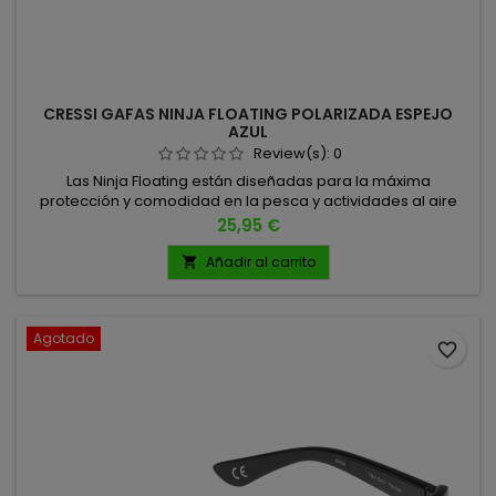
CRESSI GAFAS NINJA FLOATING POLARIZADA ESPEJO
AZUL
Review(s):
0
Las Ninja Floating están diseñadas para la máxima
protección y comodidad en la pesca y actividades al aire
libre. TALLA UNICA
Precio
25,95 €
Añadir al carrito

Agotado
favorite_border