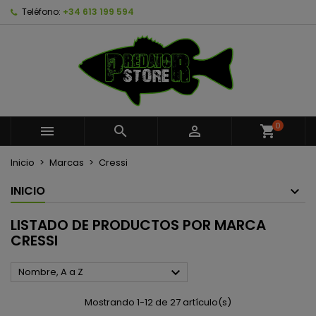
Teléfono:
+34 613 199 594
×
×
×
×
Añadir a la lista de deseos
((modalTitle))
Crear lista de deseos
Iniciar sesión
Crear nueva lista
add_circle_outline
((confirmMessage))
Debe iniciar sesión para guardar productos en su
Nombre de la lista de deseos
lista de deseos.
((cancelText))
((modalDeleteText))
Cancelar
Iniciar sesión
0



shopping_cart
Cancelar
Crear lista de deseos
Inicio
Marcas
Cressi
INICIO
LISTADO DE PRODUCTOS POR MARCA
CRESSI

Nombre, A a Z
Mostrando 1-12 de 27 artículo(s)