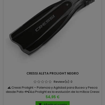
CRESSI ALETA PROLIGHT NEGRO
Review(s):
0
🌊 Cressi Prolight – Potencia y Agilidad para Buceo y Pesca
desde Pato 🐟🎣La Prolight es la evolución de la mítica Cressi
Frog, heredando su diseño de pala prolongada sobre el
Precio
54,95 €
calzante, pero incorporando nuevos materiales y un diseño
optimizado que la convierten en una aleta ligera, reactiva y
Añadir al carrito
