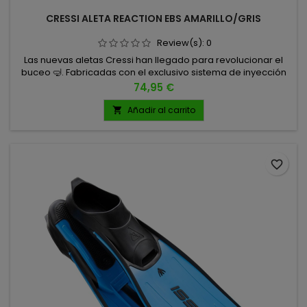
CRESSI ALETA REACTION EBS AMARILLO/GRIS
Review(s):
0
Las nuevas aletas Cressi han llegado para revolucionar el
buceo 🤿. Fabricadas con el exclusivo sistema de inyección
de 3 materiales patentado por Cressi-sub, ofrecen el
Precio
74,95 €
equilibrio perfecto entre fuerza ⚡, comodidad 👟 y
durabilidad 🔒. TALLAS XS/S S/M M/L
Añadir al carrito

favorite_border