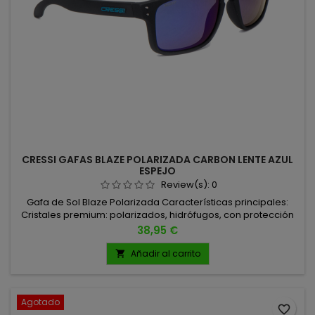
CRESSI GAFAS BLAZE POLARIZADA CARBON LENTE AZUL
ESPEJO
Review(s):
0
Gafa de Sol Blaze Polarizada Características principales:
Cristales premium: polarizados, hidrófugos, con protección
anti-UV y tratamiento antibacteriano. Ventajas de los
Precio
38,95 €
cristales polarizados: eliminan reflejos, mejoran el contraste
y reducen la fatiga visual, ideal para pesca, deportes
Añadir al carrito

acuáticos y actividades al aire libre. Suministro seguro:
cada...
Agotado
favorite_border