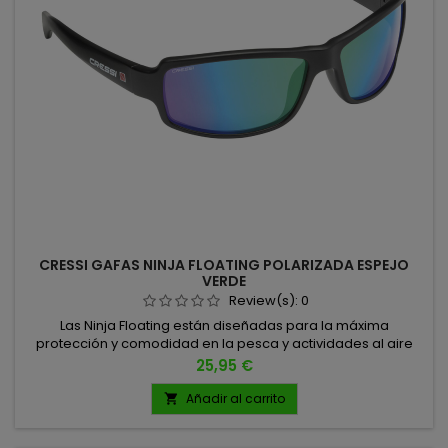
CRESSI GAFAS NINJA FLOATING POLARIZADA ESPEJO
VERDE
Review(s):
0
Las Ninja Floating están diseñadas para la máxima
protección y comodidad en la pesca y actividades al aire
libre. TALLA UNICA
Precio
25,95 €
Añadir al carrito
