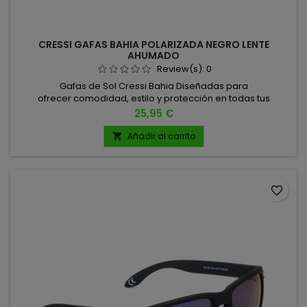
CRESSI GAFAS BAHIA POLARIZADA NEGRO LENTE
AHUMADO
Review(s):
0
Gafas de Sol Cressi Bahia Diseñadas para
ofrecer comodidad, estilo y protección en todas tus
aventuras al aire libre. Características principales: Cristales
Precio
25,95 €
de alta calidad: polarizados, anti-UV y con tratamiento
hidrófugo para una visión clara y sin reflejos. Protección
Añadir al carrito

antibacteriana: mayor higiene y durabilidad.
favorite_border