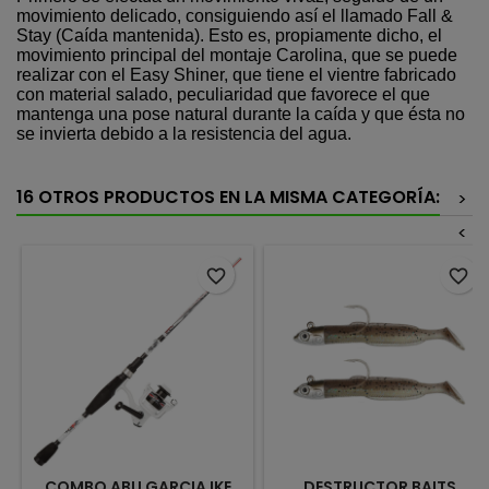
movimiento delicado, consiguiendo así el llamado Fall &
Stay (Caída mantenida). Esto es, propiamente dicho, el
movimiento principal del montaje Carolina, que se puede
realizar con el Easy Shiner, que tiene el vientre fabricado
con material salado, peculiaridad que favorece el que
mantenga una pose natural durante la caída y que ésta no
se invierta debido a la resistencia del agua.
16 OTROS PRODUCTOS EN LA MISMA CATEGORÍA:
>
<
favorite_border
favorite_border
COMBO ABU GARCIA IKE
DESTRUCTOR BAITS