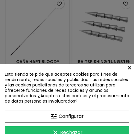
favorite_border
favorite_border
CAÑA HART BLOODY
BAITSFISHING TUNGSTEN
×
MARINE UL 8'4'' ESPECIAL
INSERT WEIGHT
SWIMBAITS BLANDOS
Review(s):
0
Review(s):
0
Esta tienda te pide que aceptes cookies para fines de
SPINNING 2 TRAMOS
rendimiento, redes sociales y publicidad. Las redes sociales
Longitud: 2,55 m. Tramos: 2.
Los insertables de tungsteno
y las cookies publicitarias de terceros se utilizan para
Acción de punta: Fast. Acción:
Baitsfishing están diseñados
ofrecerte funciones de redes sociales y anuncios
5-28g. Plegado: 130 cm. Peso:
para aportar precisión y
Precio
Precio
163,00 €
7,20 €
personalizados. ¿Aceptas estas cookies y el procesamiento
130 g.
versatilidad a tus montajes
de datos personales involucrados?
finesse como Neko Rig, Nail
Añadir al carrito
Añadir al carrito


Rig, o montajes
personalizados. Fabricados
tune
Configurar
en tungsteno de alta
densidad, ofrecen un
tamaño mucho más
clear
Rechazar
compacto que el plomo,