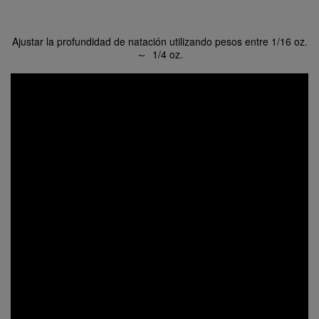
Ajustar la profundidad de natación utilizando pesos entre 1/16 oz.
～ 1/4 oz.