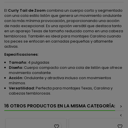
El
Curly Tail de Zoom
combina un cuerpo corto y segmentado
con una cola estilo listón que genera un movimiento ondulante
con la más mínima provocación, proporcionando una acción
de nado excepcional. Es una opción versátil que destaca tanto
en un aparejo Texas de tamaño reducido como en una cabeza
temblorosa. También es ideal para montajes Carolina cuando
los peces se enfocan en carnadas pequeñas y altamente
activas.
Especificaciones:
Tamaño:
4 pulgadas
Diseño:
Cuerpo compacto con una cola de listón que ofrece
movimiento constante.
Acción:
Ondulante y atractiva incluso con movimientos
mínimos.
Versatilidad:
Perfecta para montajes Texas, Carolina y
cabezas temblorosas.
16 OTROS PRODUCTOS EN LA MISMA CATEGORÍA:
>
<
favorite_border
favorite_border