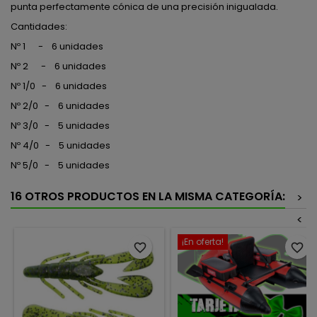
punta perfectamente cónica de una precisión inigualada.
Cantidades:
Nº 1 - 6 unidades
Nº 2 - 6 unidades
Nº 1/0 - 6 unidades
Nº 2/0 - 6 unidades
Nº 3/0 - 5 unidades
Nº 4/0 - 5 unidades
Nº 5/0 - 5 unidades
16 OTROS PRODUCTOS EN LA MISMA CATEGORÍA:
>
<
¡En oferta!
favorite_border
favorite_border