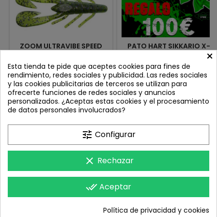
ZOOM ULTRAVIBE SPEED
PATO HART SIKKARIO X-
×
CRAW 3.5" MARDI GRASS
FORWARD + TARJETA DE
REGALO 100€
Review(s):
0
Review(s):
0
Esta tienda te pide que aceptes cookies para fines de
rendimiento, redes sociales y publicidad. Las redes sociales
El Zoom Ultra Vibe Speed ​​es
El Hart Sikkario X-
y las cookies publicitarias de terceros se utilizan para
uno de los cangrejos
Forward está diseñado para
ofrecerte funciones de redes sociales y anuncios
versátiles del mercado
los pescadores más
Precio
Precio
8,50 €
595,00 €
personalizados. ¿Aceptas estas cookies y el procesamiento
Medida: 3.5" 8.90 cm
exigentes, combinando
de datos personales involucrados?
Cantidad: 12 unidades por
innovación, resistencia y
Añadir al carrito
Añadir al carrito


bolsa
funcionalidad. Con
materiales de primera
tune
Configurar
calidad y tecnología
avanzada, este pato es la
herramienta perfecta para
clear
Rechazar
llevar tu pesca al siguiente

SU CUENTA
nivel. TARJETA DE REGALO
VALORADA EN 100€ QUE SE
done_all
Aceptar

ENVIARA A TU CORREO 📊
CONTACTO
Especificaciones técnicas...
Política de privacidad y cookies