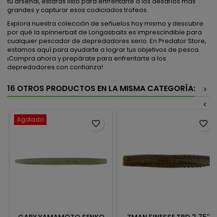
tu arsenal, estarás listo para enfrentarte a los desafíos más
grandes y capturar esos codiciados trofeos.
Explora nuestra colección de señuelos hoy mismo y descubre
por qué la spinnerbait de Longasbaits es imprescindible para
cualquier pescador de depredadores serio. En Predator Store,
estamos aquí para ayudarte a lograr tus objetivos de pesca.
¡Compra ahora y prepárate para enfrentarte a los
depredadores con confianza!
16 OTROS PRODUCTOS EN LA MISMA CATEGORÍA:
>
<
Agotado
favorite_border
favorite_border
GARY YAMAMOTO SENKO
ZMAN FINESSE TRD 2.75''