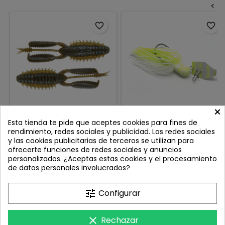
<
favorite_border
favorite_border
×
REINS BUBBLING CRAW 3.5''
ECOLURES FLAK88
Esta tienda te pide que aceptes cookies para fines de
GREEN PUMPKIN BLUE 005
CHATTERBAIT ZAMAK
rendimiento, redes sociales y publicidad. Las redes sociales
WHITE CHARTREUSE
Review(s):
0
Review(s):
0
y las cookies publicitarias de terceros se utilizan para
ofrecerte funciones de redes sociales y anuncios
Cuando el agua está fría,
Auténticas obras de arte
personalizados. ¿Aceptas estas cookies y el procesamiento
cristalina o los basses
funcionales. Los nuevos
de datos personales involucrados?
sienten la presión de muchos
Chatterbaits ECO LURES,
Precio
Precio
9,40 €
11,95 €
pescadores, es hora de
pintados a mano
bajar el perfil y apostar por
por Stranger Bass,
Añadir al carrito
Añadir al carrito


tune
Configurar
el nuevo Reins Bubbling Craw.
combinan estética artesanal,
Este craw ultra‑finesse reúne
acción irresistible y
un diseño minimalista con el
rendimiento profesional.
clear
Rechazar