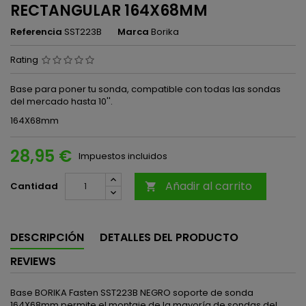
RECTANGULAR 164X68MM
Referencia
SST223B
Marca
Borika
Rating
Base para poner tu sonda, compatible con todas las sondas
del mercado hasta 10''.
164X68mm
28,95 €
Impuestos incluidos
Añadir al carrito
Cantidad

DESCRIPCIÓN
DETALLES DEL PRODUCTO
REVIEWS
Base BORIKA Fasten SST223B NEGRO soporte de sonda
164X68mm permite el montaje de la mayoría de sondas del