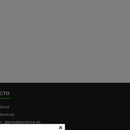
CTO
Store
store.es
m : @predatorstore.es
×
:
+34 613 199 594