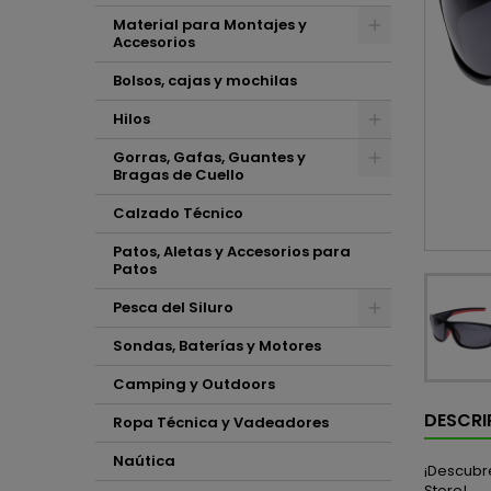
Material para Montajes y
Accesorios
Bolsos, cajas y mochilas
Hilos
Gorras, Gafas, Guantes y
Bragas de Cuello
Calzado Técnico
Patos, Aletas y Accesorios para
Patos
Pesca del Siluro
Sondas, Baterías y Motores
Camping y Outdoors
DESCRI
Ropa Técnica y Vadeadores
Naútica
¡Descubre
Store!