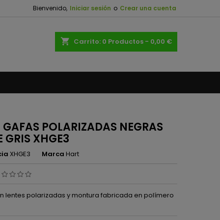
Bienvenido,
Iniciar sesión
o
Crear una cuenta
×
×
×
shopping_cart
Carrito:
0
Productos - 0,00 €
n
s
 GAFAS POLARIZADAS NEGRAS
E GRIS XHGE3
cia
XHGE3
Marca
Hart
n lentes polarizadas y montura fabricada en polímero