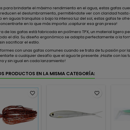
 para brindarte el máximo rendimiento en el agua, estas gafas cuen
y reducen el deslumbramiento, permitiéndote ver con claridad hasta 
en aguas tranquilas o bajo la intensa luz del sol, estas gafas te ofre
oncentrarte en lo que más importa: ¡capturar esa gran presa!
ra de las gafas está fabricada en polímero TPX, un material ligero 
odo el día. Su diseño ergonómico se adapta perfectamente a la form
n sacrificar el estilo.
formes con unas gafas comunes cuando se trata de tu pasión por la p
entarte a cualquier desafío que el agua te presente. ¡Hazte con las 
ara y sin igual en cada lanzamiento!
OS PRODUCTOS EN LA MISMA CATEGORÍA:
favorite_border
favorite_border