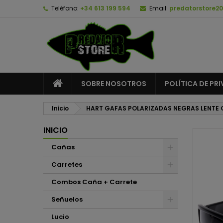
Teléfono:
+34 613 199 594
Email:
predatorstore2
A
C
I
add_circle_outline
De
No
SOBRE NOSOTROS
POLÍTICA DE PR
Inicio
HART GAFAS POLARIZADAS NEGRAS LENTE 
INICIO
Cañas
Carretes
Combos Caña + Carrete
Señuelos
Lucio