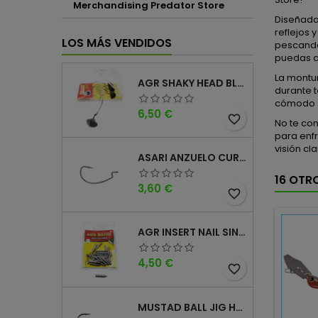
Merchandising Predator Store
Diseñadas
reflejos 
LOS MÁS VENDIDOS
pescando 
puedas c
La montu
AGR SHAKY HEAD BLACK 4PK
durante t
cómodo si
Precio
6,50 €
favorite_border
No te con
para enfr
visión cl
ASARI ANZUELO CURVO CAROLINA WORM
16 OTR
Precio
3,60 €
favorite_border
AGR INSERT NAIL SINKER
Precio
4,50 €
favorite_border
MUSTAD BALL JIG HEAD KEEPER