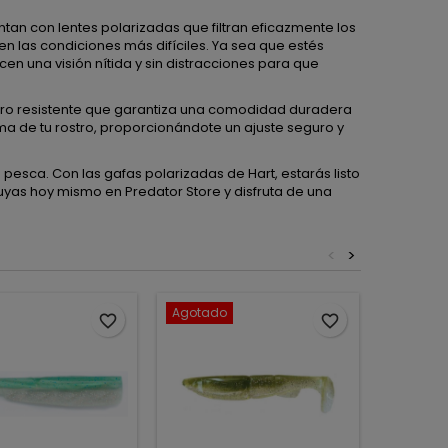
tan con lentes polarizadas que filtran eficazmente los
en las condiciones más difíciles. Ya sea que estés
cen una visión nítida y sin distracciones para que
pero resistente que garantiza una comodidad duradera
a de tu rostro, proporcionándote un ajuste seguro y
esca. Con las gafas polarizadas de Hart, estarás listo
tuyas hoy mismo en Predator Store y disfruta de una
<
>
Agotado
favorite_border
favorite_border