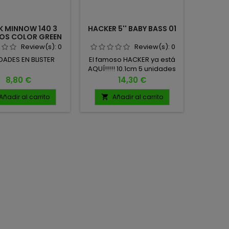
K MINNOW 140 3
HACKER 5'' BABY BASS 01
LONGA
OS COLOR GREEN
JIG 3
LITTER SPAIN
Review(s):
0
Review(s):
0
DADES EN BLISTER
El famoso HACKER ya está
Dis
AQUÍ!!!!! 10.1cm 5 unidades
espe
por pack
estándar
Precio
Precio
8,80 €
14,30 €
pescad
Torres, 
Añadir al carrito
Añadir al carrito
A


herramie
enfre
dif
pres
efect
búsqu
ejemplar