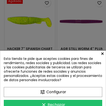
Agotado
favorite_border
favorite_border
HACKER 7'' SPANISH CHART
AGR STILL WORM 4'' PLUM
×
17
Review(s):
0
Review(s):
0
Esta tienda te pide que aceptes cookies para fines de
rendimiento, redes sociales y publicidad. Las redes sociales
El famoso HACKER ya está
🪱 Still Worm 4'' de AGR – Dos
y las cookies publicitarias de terceros se utilizan para
AQUÍ!!!!! 15cm 3 unidades por
tipos de caída, una sola
ofrecerte funciones de redes sociales y anuncios
pack
lombriz 🎯 De la familia de
Precio
Precio
15,40 €
6,49 €
personalizados. ¿Aceptas estas cookies y el procesamiento
los stick baits, nace esta
de datos personales involucrados?
innovadora lombriz
Añadir al carrito
Añadir al carrito


que rompe moldes sin salirse
de lo que funciona. La Still
tune
Configurar
Worm 4'' de AGR está
pensada para los
pescadores que buscan
clear
Rechazar
máxima efectividad, aunque