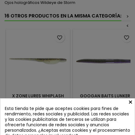
Ojos holográficos Wildeye de Storm
16 OTROS PRODUCTOS EN LA MISMA CATEGORÍA:
>
<
favorite_border
favorite_border
X ZONE LURES WHIPLASH
GOOGAN BAITS LUNKER
×
SHAD 6' MINNOW MAGIC
LOG 4" GREEN PUMPKIN
PURPLE
Review(s):
0
Review(s):
0
Esta tienda te pide que aceptes cookies para fines de
rendimiento, redes sociales y publicidad. Las redes sociales
En Predator Store sabemos
A simple vista muchos
y las cookies publicitarias de terceros se utilizan para
que para engañar a los bass
stickbaits parecen iguales,
ofrecerte funciones de redes sociales y anuncios
más desconfiados necesitas
pero la verdadera diferencia
Precio
Precio
5,95 €
9,50 €
personalizados. ¿Aceptas estas cookies y el procesamiento
señuelos que marquen la
está en su acción bajo el