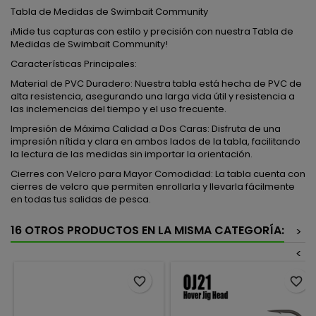
Tabla de Medidas de Swimbait Community
¡Mide tus capturas con estilo y precisión con nuestra Tabla de
Medidas de Swimbait Community!
Características Principales:
Material de PVC Duradero: Nuestra tabla está hecha de PVC de
alta resistencia, asegurando una larga vida útil y resistencia a
las inclemencias del tiempo y el uso frecuente.
Impresión de Máxima Calidad a Dos Caras: Disfruta de una
impresión nítida y clara en ambos lados de la tabla, facilitando
la lectura de las medidas sin importar la orientación.
Cierres con Velcro para Mayor Comodidad: La tabla cuenta con
cierres de velcro que permiten enrollarla y llevarla fácilmente
en todas tus salidas de pesca.
16 OTROS PRODUCTOS EN LA MISMA CATEGORÍA:
>
<
favorite_border
favorite_border