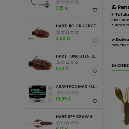
💪
Ren
Precio
3,15 €
favorite_border
El
Tatula
funciona
siluros
co
HART JIG K RUGBY FOOTBALL DM
Precio
3,60 €
🔥
Daiwa
favorite_border
experienc
HART TUNGSTEN JIG T FOOTBALL DM
16 OTR
Precio
8,10 €
favorite_border
ASARI FCX MAX FLUOROCARBONO 100% 100MTS
Precio
10,95 €
favorite_border
HART SPY CRAW 4'' CINNAMON PURPLE
Precio