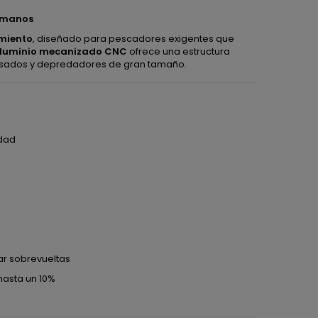
s manos
imiento
, diseñado para pescadores exigentes que
luminio mecanizado CNC
ofrece una estructura
 pesados y depredadores de gran tamaño.
idad
ar sobrevueltas
hasta un 10%