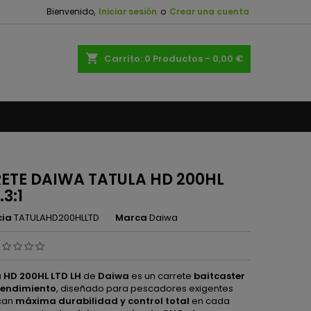
Bienvenido,
Iniciar sesión
o
Crear una cuenta
×
×
×
shopping_cart
Carrito:
0
Productos - 0,00 €
n
s
ETE DAIWA TATULA HD 200HL
.3:1
cia
TATULAHD200HLLTD
Marca
Daiwa
 HD 200HL LTD LH
de
Daiwa
es un carrete
baitcaster
rendimiento
, diseñado para pescadores exigentes
can
máxima durabilidad y control total
en cada