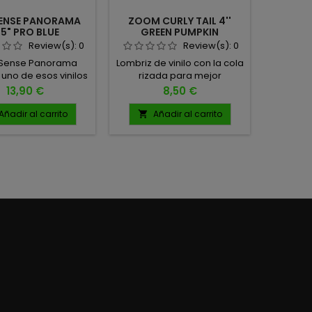
SENSE PANORAMA
ZOOM CURLY TAIL 4''
OSP 
.5" PRO BLUE
GREEN PUMPKIN
EDO
PLATIN
Review(s):
0
Review(s):
0
h Sense Panorama
Lombriz de vinilo con la cola
Medida:
uno de esos vinilos
rizada para mejor
Natac
mados a marcar
movimiento en cualquier
Precio
Precio
13,90 €
8,50 €
cia. Desarrollado
técnica. Medida: 4"
al especialista en
Cantidad: 20 unidades
Añadir al carrito
Añadir al carrito
A


s black bass Josh
s (Team 6), este
ovador señuelo,
cido durante su
sarrollo como
type", nace con un
o muy claro: ofrecer
ación de pez pasto
alista, versátil y
iva del mercado.
MAÑO: 3.5" 6...