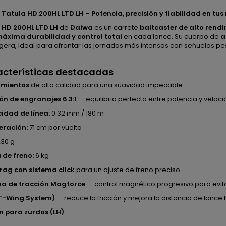
Tatula HD 200HL LTD LH – Potencia, precisión y fiabilidad en tu
 HD 200HL LTD LH
de
Daiwa
es un carrete
baitcaster de alto rend
áxima durabilidad y control total
en cada lance. Su cuerpo de
a
ligera, ideal para afrontar las jornadas más intensas con señuelos
cterísticas destacadas
amientos
de alta calidad para una suavidad impecable
ón de engranajes 6.3:1
— equilibrio perfecto entre potencia y veloc
idad de línea:
0.32 mm / 180 m
eración:
71 cm por vuelta
30 g
 de freno:
6 kg
rag con sistema click
para un ajuste de freno preciso
ma de tracción Magforce
— control magnético progresivo para evit
T-Wing System)
— reduce la fricción y mejora la distancia de lance 
n para zurdos (LH)