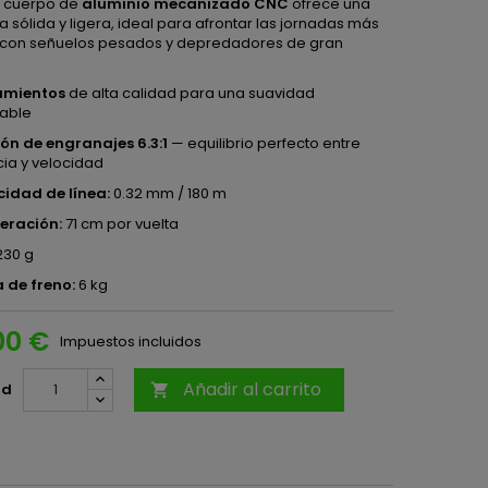
u cuerpo de
aluminio mecanizado CNC
ofrece una
a sólida y ligera, ideal para afrontar las jornadas más
 con señuelos pesados y depredadores de gran
amientos
de alta calidad para una suavidad
able
ón de engranajes 6.3:1
— equilibrio perfecto entre
ia y velocidad
idad de línea:
0.32 mm / 180 m
eración:
71 cm por vuelta
30 g
 de freno:
6 kg
00 €
Impuestos incluidos
Añadir al carrito
ad
