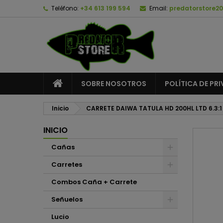
Teléfono:
+34 613 199 594
Email:
predatorstore2
A
C
I
add_circle_outline
De
No
SOBRE NOSOTROS
POLÍTICA DE PR
Inicio
CARRETE DAIWA TATULA HD 200HL LTD 6.3:1
INICIO
Cañas
Carretes
Combos Caña + Carrete
Señuelos
Lucio