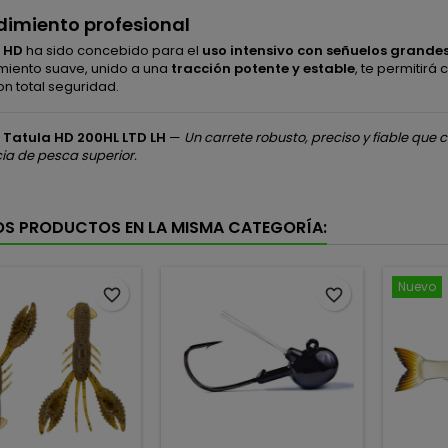
dimiento profesional
 HD
ha sido concebido para el
uso intensivo con señuelos grande
miento suave, unido a una
tracción potente y estable
, te permitir
n total seguridad.
 Tatula HD 200HL LTD LH
—
Un carrete robusto, preciso y fiable qu
ia de pesca superior.
OS PRODUCTOS EN LA MISMA CATEGORÍA:
Nuevo
favorite_border
favorite_border