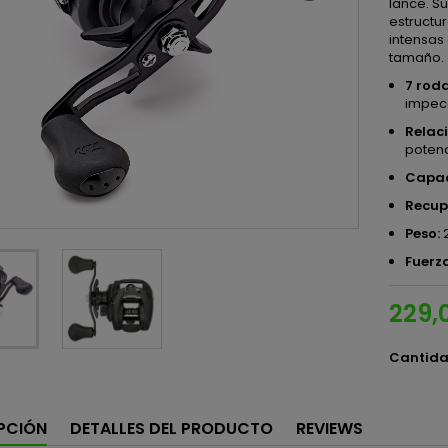
lance. S
estructur
intensas
tamaño.
7 rod
impec
Relaci
potenc
Capac
Recup
Peso:
2
Fuerza
229,
Cantid
PCIÓN
DETALLES DEL PRODUCTO
REVIEWS