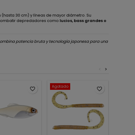
s
(hasta 30 cm) y líneas de mayor diámetro. Su
á combatir depredadores como
lucios, bass grandes o
e combina potencia bruta y tecnología japonesa para una
<
>
Agotado
favorite_border
favorite_border