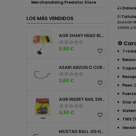
Merchandising Predator Store
🎣
Daiwa 
El
Tatula
LOS MÁS VENDIDOS
buscan
m
sólida y 
AGR SHAKY HEAD BLACK 4PK
⚙️
Cara
Precio
6,50 €
favorite_border
7 rod
Relaci
ASARI ANZUELO CURVO CAROLINA WORM
Capac
Recup
Precio
3,60 €
favorite_border
Peso:
2
Fuerza
AGR INSERT NAIL SINKER
Star d
Siste
Precio
4,50 €
favorite_border
TWS (
Versió
MUSTAD BALL JIG HEAD KEEPER