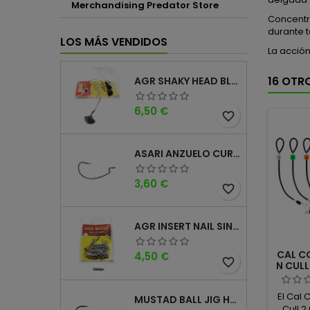
Merchandising Predator Store
Concentra
durante t
LOS MÁS VENDIDOS
La acció
16 OTR
AGR SHAKY HEAD BLACK 4PK
Precio
6,50 €
favorite_border
ASARI ANZUELO CURVO CAROLINA WORM
Precio
3,60 €
favorite_border
AGR INSERT NAIL SINKER
CAL CO
Precio
4,50 €
favorite_border
N CUL
El Cal 
MUSTAD BALL JIG HEAD KEEPER
Cull 2