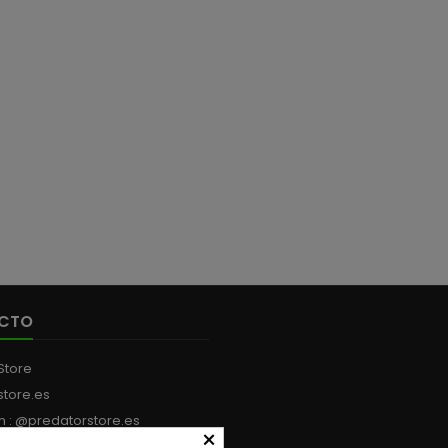
CTO
Store
store.es
m : @predatorstore.es
×
:
+34 613 199 594