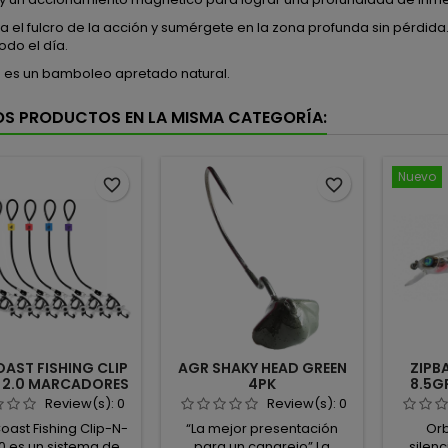
 el fulcro de la acción y sumérgete en la zona profunda sin pérdida.
odo el día.
n es un bamboleo apretado natural.
OS PRODUCTOS EN LA MISMA CATEGORÍA:
Nuevo
favorite_border
favorite_border
AST FISHING CLIP
AGR SHAKY HEAD GREEN
ZIPB
L 2.0 MARCADORES
4PK
8.5G
PARA VIVERO
Review(s):
0
Review(s):
0
Coast Fishing Clip-N-
“La mejor presentación
Orb
.0 es un sistema de
para un cangrejo” La
silen