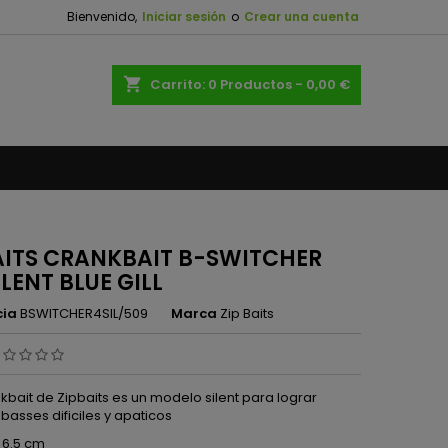
Bienvenido,
Iniciar sesión
o
Crear una cuenta
×
×
×
shopping_cart
Carrito:
0
Productos - 0,00 €
n
s
AITS CRANKBAIT B-SWITCHER
ILENT BLUE GILL
cia
BSWITCHER4SIL/509
Marca
Zip Baits
kbait de Zipbaits es un modelo silent para lograr
basses dificiles y apaticos
 6.5 cm