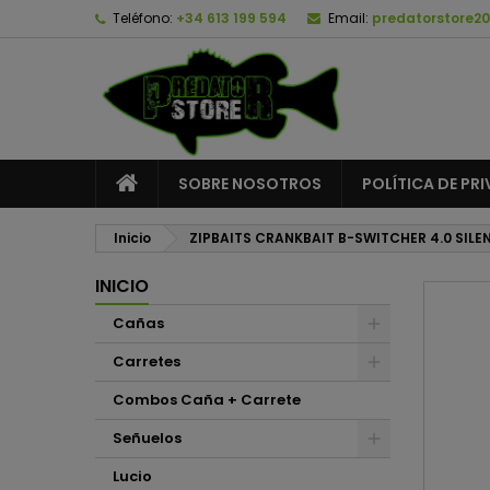
Teléfono:
+34 613 199 594
Email:
predatorstore2
A
C
I
add_circle_outline
De
No
SOBRE NOSOTROS
POLÍTICA DE PR
Inicio
ZIPBAITS CRANKBAIT B-SWITCHER 4.0 SILEN
INICIO
Cañas
Carretes
Combos Caña + Carrete
Señuelos
Lucio