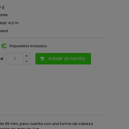
5 g
tante
dad: 4,0 m
ilent
 €
Impuestos incluidos
Añadir al carrito
ad

o de 65 mm, pero cuenta con una forma de cabeza
rsión de más de 4 m.