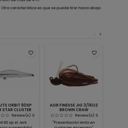
 Otra característica es que se puede tirar hacia abajo
<
>
favorite_border
favorite_border
AITS ORBIT 80SP
AGR FINESSE JIG 3/16OZ
HART J
R STAR CLUSTER
BROWN CRAW
Review(s):
0
Review(s):
0
it 80 sp el Jerk
"Presentación lenta en
El Har
cioso suspendido!
cualquier escenario"
Flipping