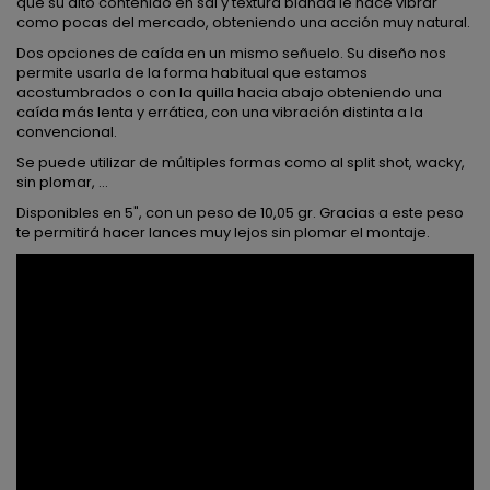
que su alto contenido en sal y textura blanda le hace vibrar
como pocas del mercado, obteniendo una acción muy natural.
Dos opciones de caída en un mismo señuelo. Su diseño nos
permite usarla de la forma habitual que estamos
acostumbrados o con la quilla hacia abajo obteniendo una
caída más lenta y errática, con una vibración distinta a la
convencional.
Se puede utilizar de múltiples formas como al split shot, wacky,
sin plomar, ...
Disponibles en 5", con un peso de 10,05 gr. Gracias a este peso
te permitirá hacer lances muy lejos sin plomar el montaje.