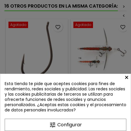
16 OTROS PRODUCTOS EN LA MISMA CATEGORÍA:
>
<
Agotado
Agotado
favorite_border
favorite_border
×
VANFOOK ANZUELO NEKO &
IMAKATSU AVENTA
Esta tienda te pide que aceptes cookies para fines de
FINESSE DEVIL DS-21B
CRAWLER VAZELLE 80F 3DR
rendimiento, redes sociales y publicidad. Las redes sociales
RED DRAGONFLY 927
Review(s):
0
Review(s):
0
y las cookies publicitarias de terceros se utilizan para
ofrecerte funciones de redes sociales y anuncios
Los Vanfook DS-21B Stealth
El Aventa Crawler VAZELLE es
personalizados. ¿Aceptas estas cookies y el procesamiento
Black son anzuelos de alta
el punto de partida de la
de datos personales involucrados?
precisión, diseñados
serie Bazelle de Imakatsu.
Precio
Precio
3,50 €
23,50 €
originalmente para montajes
Diseñado como
dropshot,
un crawlerbait finesse de
Añadir al carrito
Añadir al carrito


tune
Configurar
pero perfectamente
altísima sensibilidad, este