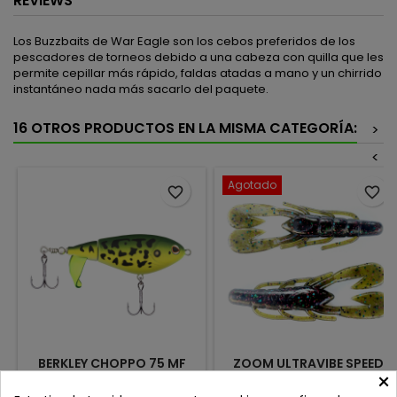
REVIEWS
Los Buzzbaits de War Eagle son los cebos preferidos de los
pescadores de torneos debido a una cabeza con quilla que les
permite cepillar más rápido, faldas atadas a mano y un chirrido
instantáneo nada más sacarlo del paquete.
16 OTROS PRODUCTOS EN LA MISMA CATEGORÍA:
>
<
Agotado
favorite_border
favorite_border
BERKLEY CHOPPO 75 MF
ZOOM ULTRAVIBE SPEED
×
FROG
CRAW 3.5" TILAPIA
Review(s):
0
Review(s):
0