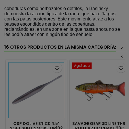
coberturas como herbazales o detritos, la Basirisky
demuestra la acción típica de la rana, que hace ‘largos’
con las patas posteriores. Este movimiento atrae a los
basses escondidos dentro de las coberturas,
reclamándoles, en una zona en la que hasta ahora no se
les podía atraer con ningún tipo de señuelo.
16 OTROS PRODUCTOS EN LA MISMA CATEGORÍA:
>
<
Agotado
favorite_border
favorite_border
OSP DOLIVE STICK 4.5"
SAVAGE GEAR 3D LINE THRU
SOFT SHELL SMOKE TW102
TROUT ARTIC CHART 20CM