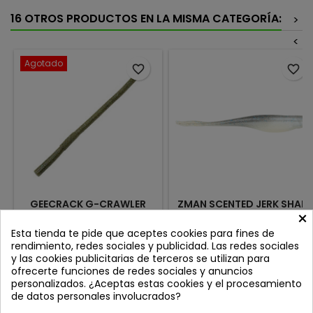
16 OTROS PRODUCTOS EN LA MISMA CATEGORÍA:
>
<
Agotado
favorite_border
favorite_border
GEECRACK G-CRAWLER
ZMAN SCENTED JERK SHAD
×
6.2'' GRIPAN BLUE FLAKE
7'' SMOKEY SHAD
023
Review(s):
0
Review(s):
0
Esta tienda te pide que aceptes cookies para fines de
rendimiento, redes sociales y publicidad. Las redes sociales
Geecrack G-Crawler: el rey
7'' 4 UNIDADES POR PACK Z-
y las cookies publicitarias de terceros se utilizan para
del Neko Rig y el imitador
Man Scented Jerk ShadZ 7" –
ofrecerte funciones de redes sociales y anuncios
definitivo del lombriz Tras
Máxima Atracción para
Precio
Precio
7,90 €
10,90 €
personalizados. ¿Aceptas estas cookies y el procesamiento
lluvias intensas, los peces se
Grandes Depredadores El Z-
de datos personales involucrados?
vuelven locos con los
Man Scented Jerk ShadZ
Añadir al carrito
Añadir al carrito


pequeños invertebrados
7" es un señuelo de vinilo