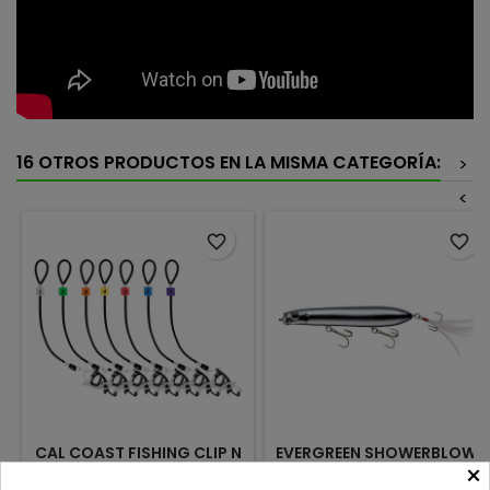
16 OTROS PRODUCTOS EN LA MISMA CATEGORÍA:
>
<
favorite_border
favorite_border
CAL COAST FISHING CLIP N
EVERGREEN SHOWERBLOWS
×
CULL 2.0 MARCADORES
SHORTY FULL METAL 088
PARA VIVERO