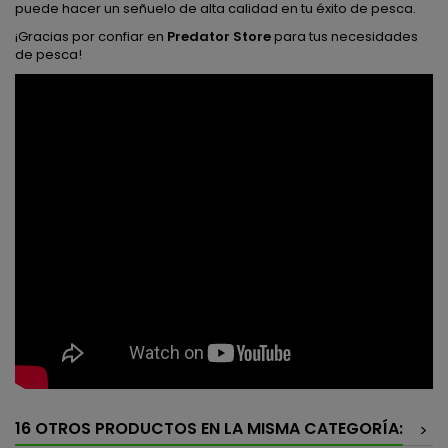
puede hacer un señuelo de alta calidad en tu éxito de pesca.
¡Gracias por confiar en
Predator Store
para tus necesidades
de pesca!
16 OTROS PRODUCTOS EN LA MISMA CATEGORÍA:
>