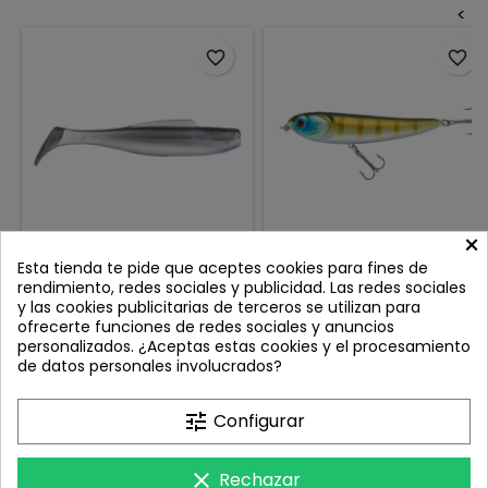
<
favorite_border
favorite_border
×
ZMAN DIEZEL MINNOW 4"
SRT GLIM STICK 100MM
Esta tienda te pide que aceptes cookies para fines de
SMELT
BLUEGILL
rendimiento, redes sociales y publicidad. Las redes sociales
Review(s):
0
Review(s):
0
y las cookies publicitarias de terceros se utilizan para
ofrecerte funciones de redes sociales y anuncios
El Z Man DieZel MinnowZ lleva
El GLIM STICK 100 es un
personalizados. ¿Aceptas estas cookies y el procesamiento
el concepto de swimbait
paseante de superficie
de datos personales involucrados?
blando a otro nivel,
diseñado para provocar
Precio
Precio
8,90 €
4,95 €
ofreciendo un tamaño mayor
ataques espectaculares.
y un rendimiento brutal tanto
Con 100 mm y 16,7 g, ofrece
Añadir al carrito
Añadir al carrito


tune
Configurar
en agua dulce como salada.
una combinación perfecta
Basado en el éxito del
de alcance en el lance,
MinnowZ, este modelo
estabilidad y control,
clear
Rechazar