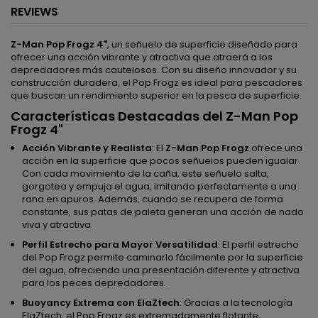
REVIEWS
Z-Man Pop Frogz 4"
, un señuelo de superficie diseñado para
ofrecer una acción vibrante y atractiva que atraerá a los
depredadores más cautelosos. Con su diseño innovador y su
construcción duradera, el Pop Frogz es ideal para pescadores
que buscan un rendimiento superior en la pesca de superficie.
Características Destacadas del Z-Man Pop
Frogz 4"
Acción Vibrante y Realista
: El
Z-Man Pop Frogz
ofrece una
acción en la superficie que pocos señuelos pueden igualar.
Con cada movimiento de la caña, este señuelo salta,
gorgotea y empuja el agua, imitando perfectamente a una
rana en apuros. Además, cuando se recupera de forma
constante, sus patas de paleta generan una acción de nado
viva y atractiva.
Perfil Estrecho para Mayor Versatilidad
: El perfil estrecho
del Pop Frogz permite caminarlo fácilmente por la superficie
del agua, ofreciendo una presentación diferente y atractiva
para los peces depredadores.
Buoyancy Extrema con ElaZtech
: Gracias a la tecnología
ElaZtech, el Pop Frogz es extremadamente flotante,