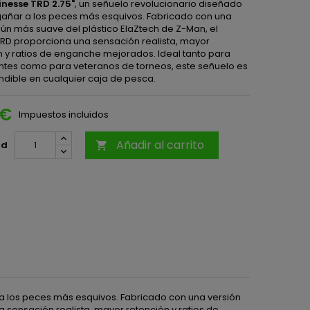
nesse TRD 2.75"
, un señuelo revolucionario diseñado
añar a los peces más esquivos. Fabricado con una
aún más suave del plástico ElaZtech de Z-Man, el
TRD proporciona una sensación realista, mayor
n y ratios de enganche mejorados. Ideal tanto para
antes como para veteranos de torneos, este señuelo es
ndible en cualquier caja de pesca.
 €
Impuestos incluidos
Añadir al carrito
ad

a los peces más esquivos. Fabricado con una versión
 sensación realista, mayor retención y ratios de