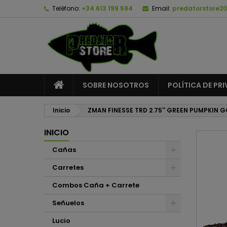
Teléfono:
+34 613 199 594
Email:
predatorstore2
A
C
I
add_circle_outline
De
No
SOBRE NOSOTROS
POLÍTICA DE PR
Inicio
ZMAN FINESSE TRD 2.75'' GREEN PUMPKIN 
INICIO
Cañas
Carretes
Combos Caña + Carrete
Señuelos
Lucio