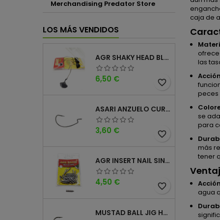
Merchandising Predator Store
enganche
caja de 
LOS MÁS VENDIDOS
Caract
Materi
ofrece
AGR SHAKY HEAD BLACK 4PK
las ta
Acción
Precio
6,50 €
favorite_border
funcio
peces 
Colore
ASARI ANZUELO CURVO CAROLINA WORM
se ada
para c
Precio
3,60 €
favorite_border
Durabi
más re
tener 
AGR INSERT NAIL SINKER
Ventaj
Precio
4,50 €
Acción
favorite_border
agua q
Durabi
MUSTAD BALL JIG HEAD KEEPER
signif