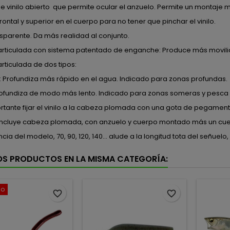
 vinilo abierto que permite ocular el anzuelo. Permite un montaje m
 frontal y superior en el cuerpo para no tener que pinchar el vinilo.
sparente. Da más realidad al conjunto.
rticulada con sistema patentado de enganche: Produce más movilid
ticulada de dos tipos:
: Profundiza más rápido en el agua. Indicado para zonas profundas.
rofundiza de modo más lento. Indicado para zonas someras y pesca h
tante fijar el vinilo a la cabeza plomada con una gota de pegament
ncluye cabeza plomada, con anzuelo y cuerpo montado más un cue
ncia del modelo, 70, 90, 120, 140... alude a la longitud tota del señu
OS PRODUCTOS EN LA MISMA CATEGORÍA:
do
favorite_border
favorite_border