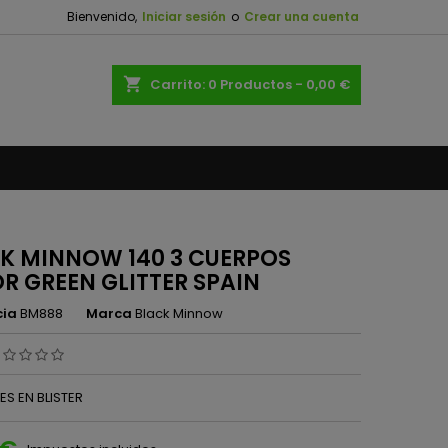
Bienvenido,
Iniciar sesión
o
Crear una cuenta
×
×
×
shopping_cart
Carrito:
0
Productos - 0,00 €
n
s
K MINNOW 140 3 CUERPOS
R GREEN GLITTER SPAIN
cia
BM888
Marca
Black Minnow
ES EN BLISTER