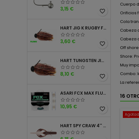
Cuerpo de
Precio
3,15 €
favorite_border
Orificios
Cola tran
HART JIG K RUGBY FOOTBALL DM
Cabeza a
Cabeza ar
Precio
3,60 €
favorite_border
Off shore
Shore: P
HART TUNGSTEN JIG T FOOTBALL DM
Muy impor
Precio
8,10 €
Combo: I
favorite_border
La refere
ASARI FCX MAX FLUOROCARBONO 100% 100MTS
16 OTR
Precio
10,95 €
favorite_border
Agota
HART SPY CRAW 4'' CINNAMON PURPLE
Precio