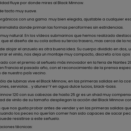
lidad fluye por donde mires al Black Minnow.
 de tacto muy suave.
orgánicos con una gama muy bien elegida, ajustable a cualquier es
nimalista donde priman las formas perciformes sin estridencias.
muy natural. En los vídeos submarinos que hemos realizado destaca e
 que el diseño de su cola activa su tercio trasero, mas cerca de la n
de alojar el anzuelo es otra buena idea. Su cuerpo dividido en dos, u
rar el vinilo, nos deja un montaje muy compacto, discreto a los ojo
ado con el premio al señuelo más innovador en la feria de Nantes 2
 en Francia el pasado año, con el reconocimiento de la prensa espec
 de nuestro país vecino.
ólo de lubinas vive el Black Minnow, en las primeras salidas en la 
nes, serviolas... y atunes! Y en agua dulce lucios, black-bass.
 Minnow 120 con sus cabezas de hasta 25 gr es un shad muy compensa
ad de vinilo de su tamaño despliegan la acción del Black Minnow c
s que nos gusta probar antes de vender y en las primeras salidas 
s, cuando los peces no querían comer han sido capaces de sacar pec
uede resistirse a este señuelo.
aciones técnicas: