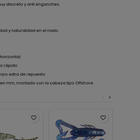
uy discreto y anti enganches.
ad y naturalidad en el nado.
orizontal.
o rápido.
rpo extra de repuesto
elo, en mm, montado con la cabeza tipo Offshore.
<
>
favorite_border
favorite_border