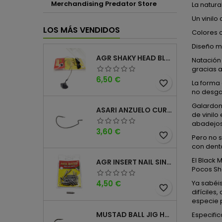
Merchandising Predator Store
La natura
Un vinilo
LOS MÁS VENDIDOS
Colores 
Diseño mi
AGR SHAKY HEAD BLACK 4PK
Natación 
gracias a
Precio
6,50 €
La forma 
favorite_border
no desgar
Galardon
ASARI ANZUELO CURVO CAROLINA WORM
de vinilo
abadejos
Precio
3,60 €
favorite_border
Pero no s
con dento
El Black
AGR INSERT NAIL SINKER
Pocos Sh
Precio
Ya sabéi
4,50 €
favorite_border
difícile
especie p
MUSTAD BALL JIG HEAD KEEPER
Especific