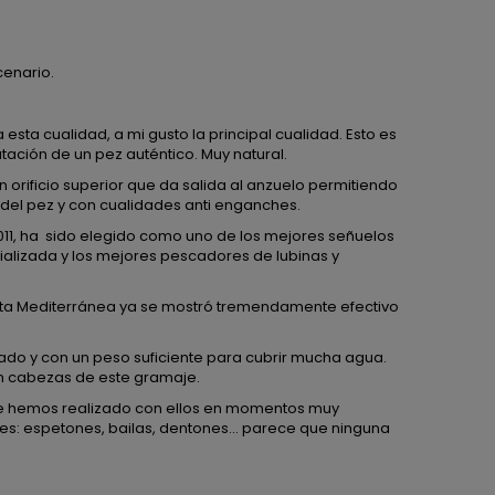
cenario.
sta cualidad, a mi gusto la principal cualidad. Esto es
atación de un pez auténtico. Muy natural.
n orificio superior que da salida al anzuelo permitiendo
s del pez y con cualidades anti enganches.
011, ha sido elegido como uno de los mejores señuelos
ializada y los mejores pescadores de lubinas y
costa Mediterránea ya se mostró tremendamente efectivo
do y con un peso suficiente para cubrir mucha agua.
on cabezas de este gramaje.
que hemos realizado con ellos en momentos muy
es: espetones, bailas, dentones... parece que ninguna