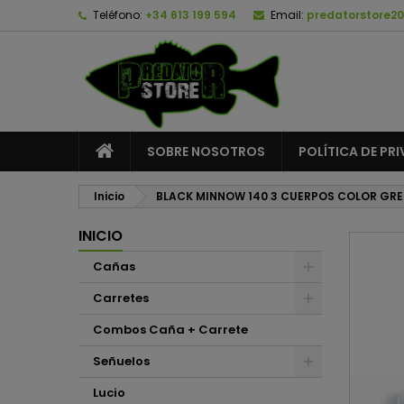
Teléfono:
+34 613 199 594
Email:
predatorstore2
A
C
I
add_circle_outline
De
No
SOBRE NOSOTROS
POLÍTICA DE PR
Inicio
BLACK MINNOW 140 3 CUERPOS COLOR GREE
INICIO
Cañas
Carretes
Combos Caña + Carrete
Señuelos
Lucio