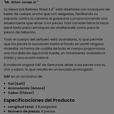
"Mr. Alton Jones Jr."
La Geecrack Bellows Shad 3.8'' está diseñada con branquias de
fuelle de cuerpo ancho que son delgadas, facilitando su
impacto contra la cubierta al golpearla y proporcionando una
silueta fuerte que atrae a los peces. Esta característica la hace
ideal tanto para remolques de chatterbaits como para la
pesca de natación.
Todo el cuerpo del señuelo está acanalado, lo que permite
que los peces lo succionen hasta el fondo sin sentir ninguna
molestia. La forma de costilla de todo el cuerpo proporciona
una mordida de agua más fuerte, un movimiento ondulatorio
sólido y una acción natural.
El material original SAF de Geecrack atrae a los peces con su
olor y sabor, lo que resulta en un bocado prolongado.
SAF
es un acrónimo de:
Sal (Salt)
Aminoácido (Amino)
Sabor (Flavor)
Especificaciones del Producto
Longitud total
: 3.8 pulgadas
Número de piezas
: 5 piezas