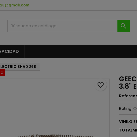
023@gmail.com
ñadir a la lista de deseos
rear lista de deseos
niciar sesión

Crear nueva lista
be iniciar sesión para guardar productos en su lista de deseos.
mbre de la lista de deseos
IVACIDAD
Cancelar
Iniciar sesió
ELECTRIC SHAD 268
Cancelar
Crear lista de deseo
do
GEEC
favorite_border
3.8''
Referen
Rating
VINILO 
TOTALME