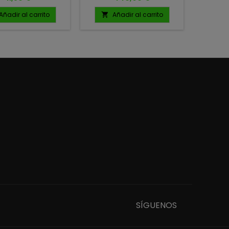
carrete para BASS, el
com
icónico Major Stick. Hoy, esa
caract
Añadir al carrito
Añadir al carrito
A


misma esencia se
forma
mantiene viva en la Major
movi
Stick “LEGADO”, uniendo
que fla
tradición e innovación con
mínima 
la más
ataques 
avanzada tecnología
más des
japonesa 🇯🇵. 7'77'' - 231CM
20 UN
MEDIUM X ESPECIAL
SWIMBAIT 1/2 - 4 OZ 14 - 112
GRAMOS 16-30 LBS 1 TRAMO
INCLUYE FUNDA
SÍGUENOS