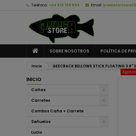
Teléfono:
+34 613 199 594
Email:
predatorstore2
A
C
I
add_circle_outline
De
No
SOBRE NOSOTROS
POLÍTICA DE PR
Inicio
GEECRACK BELLOWS STICK FLOATING 3.8'' 
Agota
INICIO
Cañas
Carretes
Combos Caña + Carrete
Señuelos
Lucio