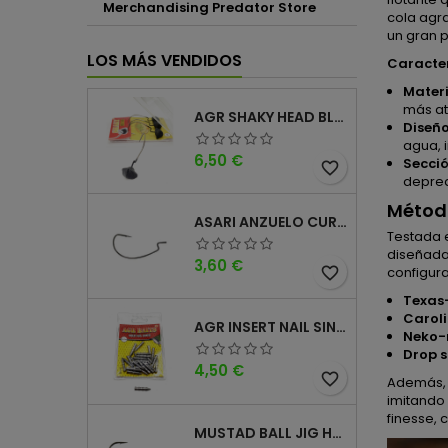
Merchandising Predator Store
cola agr
un gran 
LOS MÁS VENDIDOS
Caracter
Materi
más at
AGR SHAKY HEAD BLACK 4PK
Diseñ
agua, 
Precio
6,50 €
Secci
favorite_border
depre
Métod
ASARI ANZUELO CURVO CAROLINA WORM
Testada e
diseñada
Precio
3,60 €
configur
favorite_border
Texas-
Caroli
AGR INSERT NAIL SINKER
Neko-r
Drop s
Precio
4,50 €
favorite_border
Además, 
imitando 
finesse, 
MUSTAD BALL JIG HEAD KEEPER