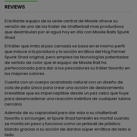
REVIEWS
El brillante equipo de la sede central de Missile ofrece su
versión de uno de los trailer de chatterbait mas productivos
que deambulan por el agua hoy en día con Missile Baits Spunk
Shad.
El tráiler que imita al pez carnada se basa en el mismo perfil
que induce a la picadura y la acción errática del Hog Farmer
Spunk Shad original, pero emplea las tecnologías patentadas
de vertido de color que el equipo de Missile Bait ha
perfeccionado para dar a los pescadores su tráiler favorito en
los mejores colores.
Cuenta con un cuerpo acanalado natural con un diseño de
cola de pato único para crear una acción de deslizamiento
irresistible que es imperceptible desde un pez cebo que huye
para desencadenar una reacción instintiva de cualquier lubina
cercana.
Además de su capacidad para dar vida a su chatterbait
favorito o scrounger, el Spunk Shad también es mortal cuando
se monta sin peso y funciona como un jerkbait de plástico
blando gracias a su acción de dardos súper errática de lado a
lado.