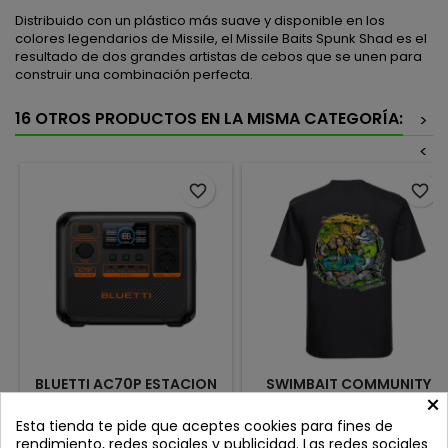
Distribuido con un plástico más suave y disponible en los
colores legendarios de Missile, el Missile Baits Spunk Shad es el
resultado de dos grandes artistas de cebos que se unen para
construir una combinación perfecta.
16 OTROS PRODUCTOS EN LA MISMA CATEGORÍA:
>
<
favorite_border
favorite_border
BLUETTI AC70P ESTACION
SWIMBAIT COMMUNITY
×
DE ENERGIA PORTATIL
CAMISETA INVERTED
1000W 846WH
CHAOS NEGRA
Review(s):
0
Review(s):
0
Esta tienda te pide que aceptes cookies para fines de
rendimiento, redes sociales y publicidad. Las redes sociales
Diseñada para quienes
Colección Inverted Chaos !